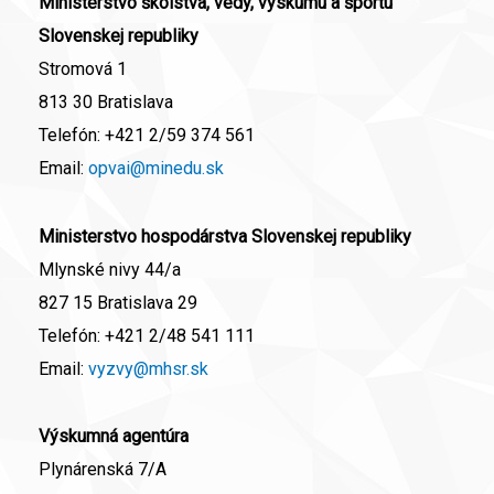
Ministerstvo školstva, vedy, výskumu a športu
Slovenskej republiky
Stromová 1
813 30 Bratislava
Telefón:
+421 2/59 374 561
Email:
opvai@minedu.sk
Ministerstvo hospodárstva Slovenskej republiky
Mlynské nivy 44/a
827 15 Bratislava 29
Telefón:
+421 2/48 541 111
Email:
vyzvy@mhsr.sk
Výskumná agentúra
Plynárenská 7/A