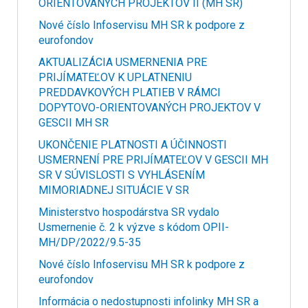
ORIENTOVANÝCH PROJEKTOV II (MH SR)
Nové číslo Infoservisu MH SR k podpore z
eurofondov
AKTUALIZÁCIA USMERNENIA PRE
PRIJÍMATEĽOV K UPLATNENIU
PREDDAVKOVÝCH PLATIEB V RÁMCI
DOPYTOVO-ORIENTOVANÝCH PROJEKTOV V
GESCII MH SR
UKONČENIE PLATNOSTI A ÚČINNOSTI
USMERNENÍ PRE PRIJÍMATEĽOV V GESCII MH
SR V SÚVISLOSTI S VYHLÁSENÍM
MIMORIADNEJ SITUÁCIE V SR
Ministerstvo hospodárstva SR vydalo
Usmernenie č. 2 k výzve s kódom OPII-
MH/DP/2022/9.5-35
Nové číslo Infoservisu MH SR k podpore z
eurofondov
Informácia o nedostupnosti infolinky MH SR a