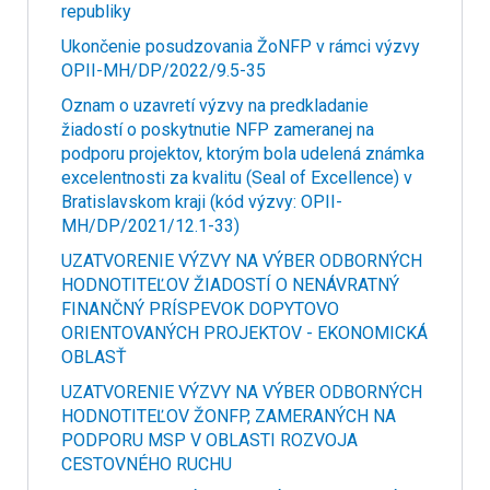
republiky
Ukončenie posudzovania ŽoNFP v rámci výzvy
OPII-MH/DP/2022/9.5-35
Oznam o uzavretí výzvy na predkladanie
žiadostí o poskytnutie NFP zameranej na
podporu projektov, ktorým bola udelená známka
excelentnosti za kvalitu (Seal of Excellence) v
Bratislavskom kraji (kód výzvy: OPII-
MH/DP/2021/12.1-33)
UZATVORENIE VÝZVY NA VÝBER ODBORNÝCH
HODNOTITEĽOV ŽIADOSTÍ O NENÁVRATNÝ
FINANČNÝ PRÍSPEVOK DOPYTOVO
ORIENTOVANÝCH PROJEKTOV - EKONOMICKÁ
OBLASŤ
UZATVORENIE VÝZVY NA VÝBER ODBORNÝCH
HODNOTITEĽOV ŽONFP, ZAMERANÝCH NA
PODPORU MSP V OBLASTI ROZVOJA
CESTOVNÉHO RUCHU