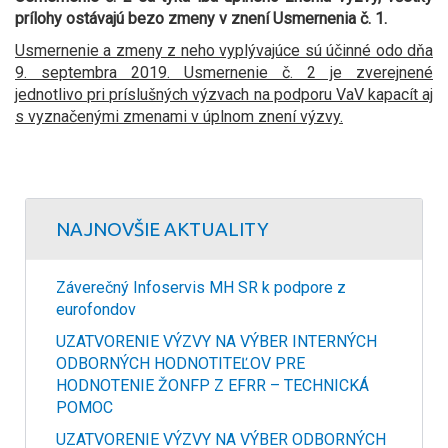
prílohy ostávajú bezo zmeny v znení Usmernenia č. 1.
Usmernenie a zmeny z neho vyplývajúce sú účinné odo dňa
9. septembra 2019. Usmernenie č. 2 je zverejnené
jednotlivo pri príslušných výzvach na podporu VaV kapacít aj
s vyznačenými zmenami v úplnom znení výzvy.
NAJNOVŠIE AKTUALITY
Záverečný Infoservis MH SR k podpore z
eurofondov
UZATVORENIE VÝZVY NA VÝBER INTERNÝCH
ODBORNÝCH HODNOTITEĽOV PRE
HODNOTENIE ŽONFP Z EFRR – TECHNICKÁ
POMOC
UZATVORENIE VÝZVY NA VÝBER ODBORNÝCH