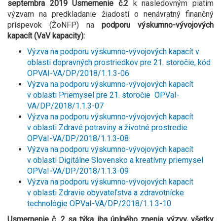
septembra 2019 Usmernenie č.2
k nasledovným piatim
výzvam na predkladanie žiadostí o nenávratný finančný
príspevok (ŽoNFP) na
podporu výskumno-vývojových
kapacít (VaV kapacity):
Výzva na podporu výskumno-vývojových kapacít v
oblasti dopravných prostriedkov pre 21. storočie, kód
OPVAI-VA/DP/2018/1.1.3-06
Výzva na podporu výskumno-vývojových kapacít
v oblasti Priemysel pre 21. storočie OPVaI-
VA/DP/2018/1.1.3-07
Výzva na podporu výskumno-vývojových kapacít
v oblasti Zdravé potraviny a životné prostredie
OPVaI-VA/DP/2018/1.1.3-08
Výzva na podporu výskumno-vývojových kapacít
v oblasti Digitálne Slovensko a kreatívny priemysel
OPVaI-VA/DP/2018/1.1.3-09
Výzva na podporu výskumno-vývojových kapacít
v oblasti Zdravie obyvateľstva a zdravotnícke
technológie OPVaI-VA/DP/2018/1.1.3-10
Usmernenie č. 2 sa týka iba úplného znenia výzvy, všetky