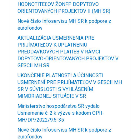
HODNOTITEĽOV ŽONFP DOPYTOVO
ORIENTOVANÝCH PROJEKTOV II (MH SR)
Nové číslo Infoservisu MH SR k podpore z
eurofondov
AKTUALIZÁCIA USMERNENIA PRE
PRIJÍMATEĽOV K UPLATNENIU
PREDDAVKOVÝCH PLATIEB V RÁMCI
DOPYTOVO-ORIENTOVANÝCH PROJEKTOV V
GESCII MH SR
UKONČENIE PLATNOSTI A ÚČINNOSTI
USMERNENÍ PRE PRIJÍMATEĽOV V GESCII MH
SR V SÚVISLOSTI S VYHLÁSENÍM
MIMORIADNEJ SITUÁCIE V SR
Ministerstvo hospodárstva SR vydalo
Usmernenie č. 2 k výzve s kódom OPII-
MH/DP/2022/9.5-35
Nové číslo Infoservisu MH SR k podpore z
eurofondov