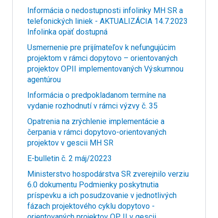
Informácia o nedostupnosti infolinky MH SR a
telefonických liniek - AKTUALIZÁCIA 14.7.2023
Infolinka opäť dostupná
Usmernenie pre prijímateľov k nefungujúcim
projektom v rámci dopytovo – orientovaných
projektov OPII implementovaných Výskumnou
agentúrou
Informácia o predpokladanom termíne na
vydanie rozhodnutí v rámci výzvy č. 35
Opatrenia na zrýchlenie implementácie a
čerpania v rámci dopytovo-orientovaných
projektov v gescii MH SR
E-bulletin č. 2 máj/20223
Ministerstvo hospodárstva SR zverejnilo verziu
6.0 dokumentu Podmienky poskytnutia
príspevku a ich posudzovanie v jednotlivých
fázach projektového cyklu dopytovo -
orientovaných projektov OP II v gescii