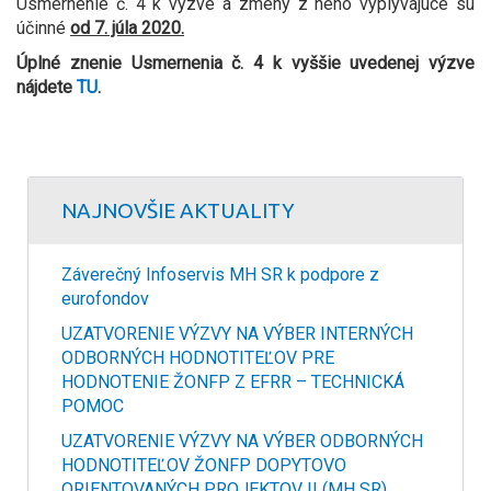
Usmernenie č. 4 k výzve a zmeny z neho vyplývajúce sú
účinné
od 7. júla 2020.
Úplné znenie Usmernenia č. 4 k vyššie uvedenej výzve
nájdete
TU
.
NAJNOVŠIE AKTUALITY
Záverečný Infoservis MH SR k podpore z
eurofondov
UZATVORENIE VÝZVY NA VÝBER INTERNÝCH
ODBORNÝCH HODNOTITEĽOV PRE
HODNOTENIE ŽONFP Z EFRR – TECHNICKÁ
POMOC
UZATVORENIE VÝZVY NA VÝBER ODBORNÝCH
HODNOTITEĽOV ŽONFP DOPYTOVO
ORIENTOVANÝCH PROJEKTOV II (MH SR)