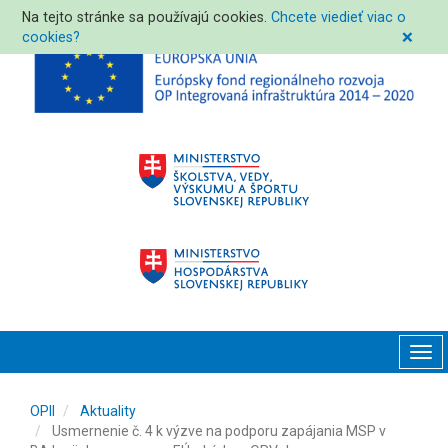
Na tejto stránke sa používajú cookies.
Chcete viedieť viac o
cookies?
❌
Tog
navi
OPII
Aktuality
Usmernenie č. 4 k výzve na podporu zapájania MSP v