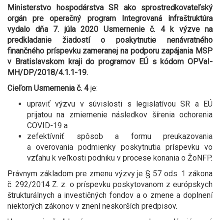
Ministerstvo hospodárstva SR ako sprostredkovateľský
orgán pre operačný program Integrovaná infraštruktúra
vydalo dňa 7. júla 2020 Usmernenie č. 4 k výzve na
predkladanie žiadostí o poskytnutie nenávratného
finančného príspevku zameranej na podporu zapájania MSP
v Bratislavskom kraji do programov EÚ s kódom
OPVaI-
MH/DP/2018/4.1.1-19.
Cieľom
Usmernenia č.
4
je:
upraviť výzvu v súvislosti s legislatívou SR a EÚ
prijatou na zmiernenie následkov šírenia ochorenia
COVID-19 a
zefektívniť spôsob a formu preukazovania
a overovania podmienky poskytnutia príspevku vo
vzťahu k veľkosti podniku v procese konania o ŽoNFP.
Právnym základom pre zmenu výzvy je § 57 ods. 1 zákona
č. 292/2014 Z. z. o príspevku poskytovanom z európskych
štrukturálnych a investičných fondov a o zmene a doplnení
niektorých zákonov v znení neskorších predpisov.