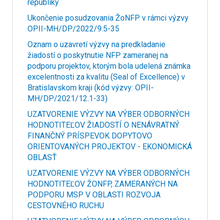
republiky
Ukončenie posudzovania ŽoNFP v rámci výzvy
OPII-MH/DP/2022/9.5-35
Oznam o uzavretí výzvy na predkladanie
žiadostí o poskytnutie NFP zameranej na
podporu projektov, ktorým bola udelená známka
excelentnosti za kvalitu (Seal of Excellence) v
Bratislavskom kraji (kód výzvy: OPII-
MH/DP/2021/12.1-33)
UZATVORENIE VÝZVY NA VÝBER ODBORNÝCH
HODNOTITEĽOV ŽIADOSTÍ O NENÁVRATNÝ
FINANČNÝ PRÍSPEVOK DOPYTOVO
ORIENTOVANÝCH PROJEKTOV - EKONOMICKÁ
OBLASŤ
UZATVORENIE VÝZVY NA VÝBER ODBORNÝCH
HODNOTITEĽOV ŽONFP, ZAMERANÝCH NA
PODPORU MSP V OBLASTI ROZVOJA
CESTOVNÉHO RUCHU