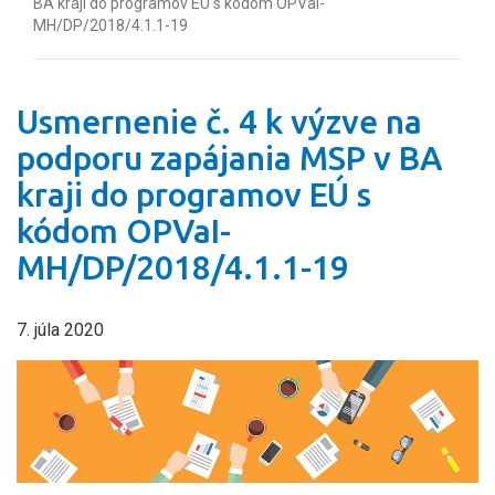
BA kraji do programov EÚ s kódom OPVaI-
MH/DP/2018/4.1.1-19
Usmernenie č. 4 k výzve na
podporu zapájania MSP v BA
kraji do programov EÚ s
kódom OPVaI-
MH/DP/2018/4.1.1-19
7. júla 2020