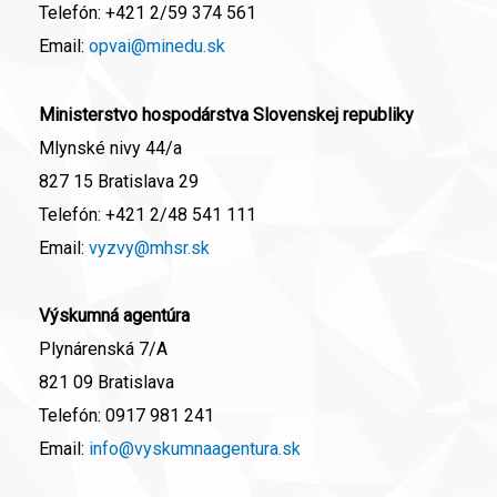
Telefón:
+421 2/59 374 561
Email:
opvai@minedu.sk
Ministerstvo hospodárstva Slovenskej republiky
Mlynské nivy 44/a
827 15 Bratislava 29
Telefón:
+421 2/48 541 111
Email:
vyzvy@mhsr.sk
Výskumná agentúra
Plynárenská 7/A
821 09 Bratislava
Telefón:
0917 981 241
Email:
info@vyskumnaagentura.sk