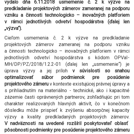
vydalo dňa 6.11.2018 usmernenie č. 2 k výzve na
predkladanie projektových zámerov zameranej na podporu
vzniku a činnosti technologicko – inovačných platforiem
v rámci jednotlivých odvetví hospodárstva (ďalej len
„výzva“).
Cieľom usmernenia č. 2 k výzve na predkladanie
projektových zámerov zameranej na podporu vzniku
a činnosti technologicko – inovačných platforiem v rámci
jednotlivých odvetví hospodárstva s kódom OPVaI-
MH/DP/PZ/2018/1.2.2-01 (ďalej len „usmernenie“) je
úprava výzvy a jej príloh
v súvislosti so snahou
optimalizovať súbor podmienok pre posúdenie
projektového zámeru
v kontexte existujúcej právnej úpravy a
s prihliadnutím na materiálno - technické, ako i kapacitné
zázemie časti oprávnených partnerov, zohľadňujúc pri tom
charakter realizovaných hlavných aktivít, čo v konečnom
dôsledku môže prispieť k zvýšeniu absorpčnej kapacity
výzvy a kvality predkladaných projektových zámerov.
V nadväznosti na uvedené rozšíril poskytovateľ oblasť
pôsobnosti podmienky pre posúdenie projektového zámeru