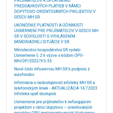
PRIJÍMATEĽOV K UPLATNENIU
PREDDAVKOVÝCH PLATIEB V RÁMCI
DOPYTOVO-ORIENTOVANÝCH PROJEKTOV V
GESCII MH SR
UKONČENIE PLATNOSTI A ÚČINNOSTI
USMERNENÍ PRE PRIJÍMATEĽOV V GESCII MH
SR V SÚVISLOSTI S VYHLÁSENÍM
MIMORIADNEJ SITUÁCIE V SR
Ministerstvo hospodárstva SR vydalo
Usmernenie č. 2 k výzve s kódom OPII-
MH/DP/2022/9.5-35
Nové číslo Infoservisu MH SR k podpore z
eurofondov
Informácia o nedostupnosti infolinky MH SR a
telefonických liniek - AKTUALIZÁCIA 14.7.2023
Infolinka opäť dostupná
Usmernenie pre prijímateľov k nefungujúcim
projektom v rámci dopytovo – orientovaných
projektov OPII implementovaných Výskumnou