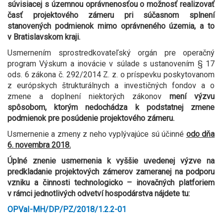
súvisiacej s územnou oprávnenosťou o možnosť realizovať
časť projektového zámeru pri súčasnom splnení
stanovených podmienok mimo oprávneného územia, a to
v Bratislavskom kraji.
Usmernením sprostredkovateľský orgán pre operačný
program Výskum a inovácie v súlade s ustanovením § 17
ods. 6 zákona č. 292/2014 Z. z. o príspevku poskytovanom
z európskych štrukturálnych a investičných fondov a o
zmene a doplnení niektorých zákonov
mení výzvu
spôsobom, ktorým nedochádza k podstatnej zmene
podmienok pre posúdenie projektového zámeru.
Usmernenie a zmeny z neho vyplývajúce sú účinné
odo dňa
6. novembra 2018.
Úplné znenie usmernenia k vyššie uvedenej výzve na
predkladanie projektových zámerov zameranej na podporu
vzniku a činnosti technologicko – inovačných platforiem
v rámci jednotlivých odvetví hospodárstva nájdete tu:
OPVaI-MH/DP/PZ/2018/1.2.2-01