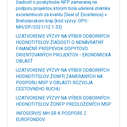
žiadostí o poskytnutie NFP zameranej na
podporu projektov, ktorým bola udelená známka
excelentnosti za kvalitu (Seal of Excellence) v
Bratislavskom kraji (kód výzvy: OPII-
MH/DP/2021/12.1-33)
UZATVORENIE VÝZVY NA VÝBER ODBORNÝCH
HODNOTITEĽOV ŽIADOSTÍ O NENÁVRATNÝ
FINANČNÝ PRÍSPEVOK DOPYTOVO
ORIENTOVANÝCH PROJEKTOV - EKONOMICKÁ
OBLASŤ
UZATVORENIE VÝZVY NA VÝBER ODBORNÝCH
HODNOTITEĽOV ŽONFP, ZAMERANÝCH NA
PODPORU MSP V OBLASTI ROZVOJA
CESTOVNÉHO RUCHU
UZATVORENIE VÝZVY NA VÝBER ODBORNÝCH
HODNOTITEĽOV ŽONFP PREDLOŽENÝCH MSP
INFOSERVIS MH SR K PODPORE Z
EUROFONDOV