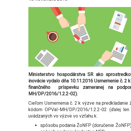
Ministerstvo hospodárstva SR ako sprostredk
inovácie vydalo dňa 10.11.2016 Usmernenie č. 2 k
finančného príspevku zameranej na podporu
MH/DP/2016/1.2.2-02).
Cieľom Usmernenia č. 2 k výzve na predkladanie ž
kódom OPVaI-MH/DP/2016/1.2.2-02 (ďalej len „
uvádzaných vo výzve vo vzťahu k:
spôsobu podania ŽoNFP (doručenie ŽoNFP), k