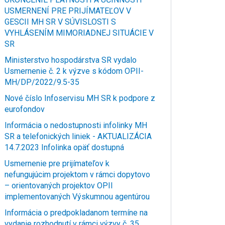
USMERNENÍ PRE PRIJÍMATEĽOV V
GESCII MH SR V SÚVISLOSTI S
VYHLÁSENÍM MIMORIADNEJ SITUÁCIE V
SR
Ministerstvo hospodárstva SR vydalo
Usmernenie č. 2 k výzve s kódom OPII-
MH/DP/2022/9.5-35
Nové číslo Infoservisu MH SR k podpore z
eurofondov
Informácia o nedostupnosti infolinky MH
SR a telefonických liniek - AKTUALIZÁCIA
14.7.2023 Infolinka opäť dostupná
Usmernenie pre prijímateľov k
nefungujúcim projektom v rámci dopytovo
– orientovaných projektov OPII
implementovaných Výskumnou agentúrou
Informácia o predpokladanom termíne na
vydanie rozhodnutí v rámci výzvy č. 35