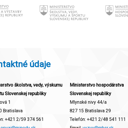
ntaktné údaje
erstvo školstva, vedy, výskumu
Ministerstvo hospodárstva
tu Slovenskej republiky
Slovenskej republiky
ová 1
Mlynské nivy 44/a
 Bratislava
827 15 Bratislava 29
ón:
+421 2/59 374 561
Telefón:
+421 2/48 541 111
:
opvai@minedu.sk
Email:
vyzvy@mhsr.sk