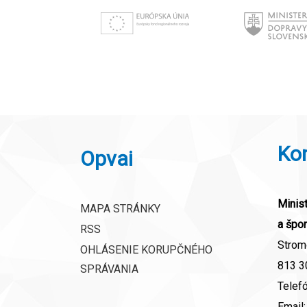
Ko
Opvai
Minist
MAPA STRÁNKY
a špor
RSS
Strom
OHLÁSENIE KORUPČNÉHO
813 30
SPRÁVANIA
Telef
Email