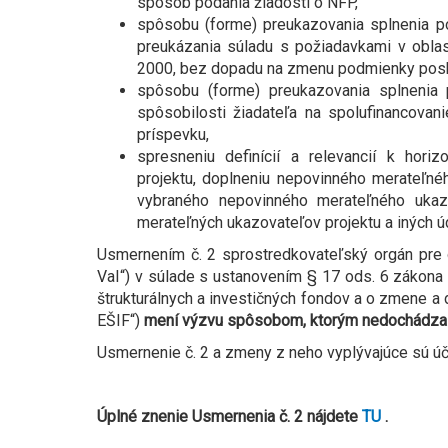
spôsob podania žiadosti o NFP,
spôsobu (forme) preukazovania splnenia p
preukázania súladu s požiadavkami v obla
2000, bez dopadu na zmenu podmienky posky
spôsobu (forme) preukazovania splnenia 
spôsobilosti žiadateľa na spolufinancova
príspevku,
spresneniu definícií a relevancií k hori
projektu, doplneniu nepovinného merateľnéh
vybraného nepovinného merateľného ukaz
merateľných ukazovateľov projektu a iných ú
Usmernením č. 2 sprostredkovateľský orgán pre 
VaI“) v súlade s ustanovením § 17 ods. 6 zákona
štrukturálnych a investičných fondov a o zmene a 
EŠIF“)
mení výzvu spôsobom, ktorým nedochádza 
Usmernenie č. 2 a zmeny z neho vyplývajúce sú úči
Úplné znenie Usmernenia č. 2 nájdete
TU
.