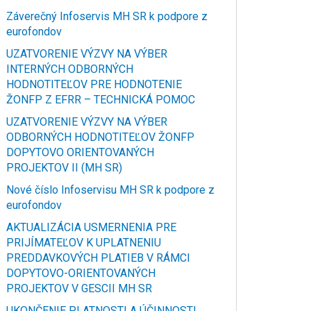
Záverečný Infoservis MH SR k podpore z
eurofondov
UZATVORENIE VÝZVY NA VÝBER
INTERNÝCH ODBORNÝCH
HODNOTITEĽOV PRE HODNOTENIE
ŽONFP Z EFRR – TECHNICKÁ POMOC
UZATVORENIE VÝZVY NA VÝBER
ODBORNÝCH HODNOTITEĽOV ŽONFP
DOPYTOVO ORIENTOVANÝCH
PROJEKTOV II (MH SR)
Nové číslo Infoservisu MH SR k podpore z
eurofondov
AKTUALIZÁCIA USMERNENIA PRE
PRIJÍMATEĽOV K UPLATNENIU
PREDDAVKOVÝCH PLATIEB V RÁMCI
DOPYTOVO-ORIENTOVANÝCH
PROJEKTOV V GESCII MH SR
UKONČENIE PLATNOSTI A ÚČINNOSTI