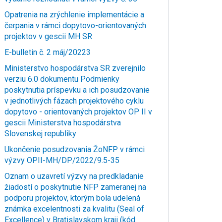
Opatrenia na zrýchlenie implementácie a
čerpania v rámci dopytovo-orientovaných
projektov v gescii MH SR
E-bulletin č. 2 máj/20223
Ministerstvo hospodárstva SR zverejnilo
verziu 6.0 dokumentu Podmienky
poskytnutia príspevku a ich posudzovanie
v jednotlivých fázach projektového cyklu
dopytovo - orientovaných projektov OP II v
gescii Ministerstva hospodárstva
Slovenskej republiky
Ukončenie posudzovania ŽoNFP v rámci
výzvy OPII-MH/DP/2022/9.5-35
Oznam o uzavretí výzvy na predkladanie
žiadostí o poskytnutie NFP zameranej na
podporu projektov, ktorým bola udelená
známka excelentnosti za kvalitu (Seal of
Excellence) v Bratislavskom kraji (kód