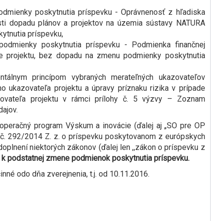
odmienky poskytnutia príspevku - Oprávnenosť z hľadiska
sti dopadu plánov a projektov na územia sústavy NATURA
tnutia príspevku,
podmienky poskytnutia príspevku - Podmienka finančnej
nie projektu, bez dopadu na zmenu podmienky poskytnutia
zontálnym princípom vybraných merateľných ukazovateľov
o ukazovateľa projektu a úpravy príznaku rizika v prípade
ovateľa projektu v rámci prílohy č. 5 výzvy – Zoznam
dajov.
operačný program Výskum a inovácie (ďalej aj „SO pre OP
 č. 292/2014 Z. z. o príspevku poskytovanom z európskych
doplnení niektorých zákonov (ďalej len ,,zákon o príspevku z
k podstatnej zmene podmienok poskytnutia príspevku.
nné odo dňa zverejnenia, t.j. od 10.11.2016.