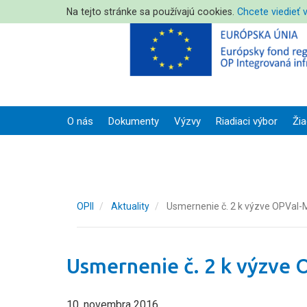
Na tejto stránke sa používajú cookies.
Chcete viedieť 
O nás
Dokumenty
Výzvy
Riadiaci výbor
Žia
OPII
Aktuality
Usmernenie č. 2 k výzve OPVaI
Usmernenie č. 2 k výzve
10. novembra 2016