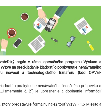
ovateľský orgán v rámci operačného programu Výskum a
 výzve na predkladanie žiadostí o poskytnutie nenávratného
 inovácií a technologického transferu (kód OPVaI-
iadostí o poskytnutie nenávratného finančného príspevku s
Usmernenie č. 2“) je upresnenie a doplnenie informácií
torý predstavuje formálnu náležitosť výzvy - 1.6 Miesto a