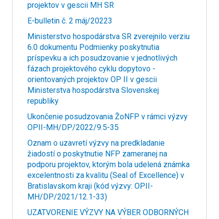
projektov v gescii MH SR
E-bulletin č. 2 máj/20223
Ministerstvo hospodárstva SR zverejnilo verziu
6.0 dokumentu Podmienky poskytnutia
príspevku a ich posudzovanie v jednotlivých
fázach projektového cyklu dopytovo -
orientovaných projektov OP II v gescii
Ministerstva hospodárstva Slovenskej
republiky
Ukončenie posudzovania ŽoNFP v rámci výzvy
OPII-MH/DP/2022/9.5-35
Oznam o uzavretí výzvy na predkladanie
žiadostí o poskytnutie NFP zameranej na
podporu projektov, ktorým bola udelená známka
excelentnosti za kvalitu (Seal of Excellence) v
Bratislavskom kraji (kód výzvy: OPII-
MH/DP/2021/12.1-33)
UZATVORENIE VÝZVY NA VÝBER ODBORNÝCH