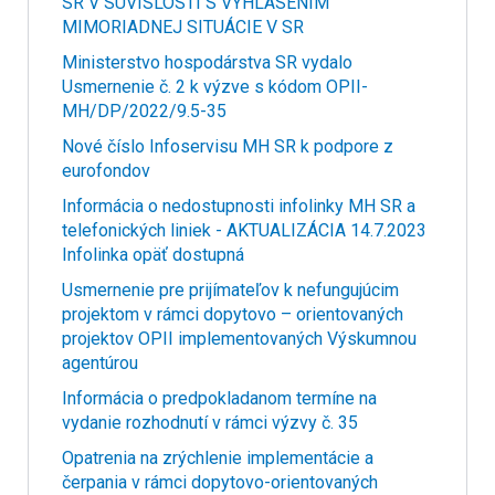
SR V SÚVISLOSTI S VYHLÁSENÍM
MIMORIADNEJ SITUÁCIE V SR
Ministerstvo hospodárstva SR vydalo
Usmernenie č. 2 k výzve s kódom OPII-
MH/DP/2022/9.5-35
Nové číslo Infoservisu MH SR k podpore z
eurofondov
Informácia o nedostupnosti infolinky MH SR a
telefonických liniek - AKTUALIZÁCIA 14.7.2023
Infolinka opäť dostupná
Usmernenie pre prijímateľov k nefungujúcim
projektom v rámci dopytovo – orientovaných
projektov OPII implementovaných Výskumnou
agentúrou
Informácia o predpokladanom termíne na
vydanie rozhodnutí v rámci výzvy č. 35
Opatrenia na zrýchlenie implementácie a
čerpania v rámci dopytovo-orientovaných