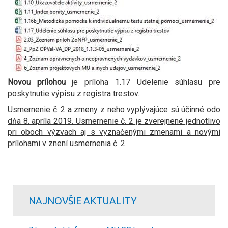
Novou prílohou
je príloha 1.17 Udelenie súhlasu pre
poskytnutie výpisu z registra trestov.
Usmernenie č. 2 a zmeny z neho vyplývajúce sú účinné odo
dňa 8. apríla 2019. Usmernenie č. 2 je zverejnené jednotlivo
pri oboch výzvach aj s vyznačenými zmenami a novými
prílohami v znení usmernenia č. 2.
NAJNOVŠIE AKTUALITY