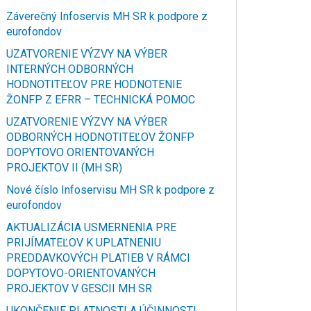
Záverečný Infoservis MH SR k podpore z
eurofondov
UZATVORENIE VÝZVY NA VÝBER
INTERNÝCH ODBORNÝCH
HODNOTITEĽOV PRE HODNOTENIE
ŽONFP Z EFRR – TECHNICKÁ POMOC
UZATVORENIE VÝZVY NA VÝBER
ODBORNÝCH HODNOTITEĽOV ŽONFP
DOPYTOVO ORIENTOVANÝCH
PROJEKTOV II (MH SR)
Nové číslo Infoservisu MH SR k podpore z
eurofondov
AKTUALIZÁCIA USMERNENIA PRE
PRIJÍMATEĽOV K UPLATNENIU
PREDDAVKOVÝCH PLATIEB V RÁMCI
DOPYTOVO-ORIENTOVANÝCH
PROJEKTOV V GESCII MH SR
UKONČENIE PLATNOSTI A ÚČINNOSTI