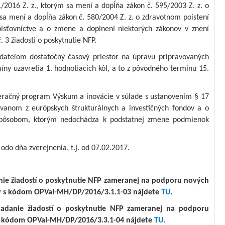
/2016 Z. z., ktorým sa mení a dopĺňa zákon č. 595/2003 Z. z. o
 sa mení a dopĺňa zákon č. 580/2004 Z. z. o zdravotnom poistení
isťovníctve a o zmene a doplnení niektorých zákonov v znení
. 3 žiadosti o poskytnutie NFP.
dateľom dostatočný časový priestor na úpravu pripravovaných
íny uzavretia 1. hodnotiacich kôl, a to z pôvodného termínu 15.
eračný program Výskum a inovácie v súlade s ustanovením § 17
ovanom z európskych štrukturálnych a investičných fondov a o
spôsobom, ktorým nedochádza k podstatnej zmene podmienok
odo dňa zverejnenia, t.j. od 07.02.2017.
anie žiadostí o poskytnutie NFP zameranej na podporu nových
ov s kódom OPVaI-MH/DP/2016/3.1.1-03 nájdete
TU
.
ladanie žiadostí o poskytnutie NFP zameranej na podporu
 s kódom OPVaI-MH/DP/2016/3.3.1-04 nájdete
TU
.