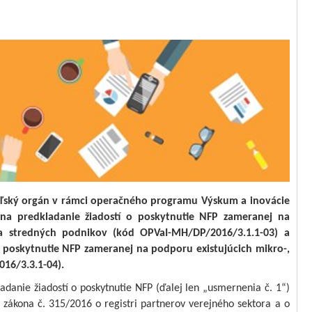
eľský orgán v rámci operačného programu Výskum a inovácie
na predkladanie žiadostí o poskytnutie NFP zameranej na
a stredných podnikov (kód OPVaI-MH/DP/2016/3.1.1-03) a
o poskytnutie NFP zameranej na podporu existujúcich mikro-,
16/3.3.1-04).
anie žiadostí o poskytnutie NFP (ďalej len „usmernenia č. 1“)
o zákona č. 315/2016 o registri partnerov verejného sektora a o