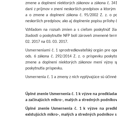
zmene a doplnení niektorých zákonov a zákona č. 341
dani z príjmov v znení neskorších predpisov a ktorým
a o zmene a doplnení zákona č. 95/2002 Z. z. o po
neskorších predpisov, ako aj doplnenie popisu prílohy č
Vzhľadom na rozsah zmien a s cieľom poskytnúť žia
žiadostí o poskytnutie NFP boli zároveň zmenené term
02. 2017 na 03. 03. 2017.
Usmerneniami č. 1 sprostredkovateľský orgán pre op
ods. 6 zákona č. 292/2014 Z. z. o príspevku poskyt
zmene a doplnení niektorých zákonov mení výzvy 
poskytnutia príspevku.
Usmernenia č. 1 a zmeny z nich vyplývajúce sú účinné 
Úplné znenie Usmernenia č. 1 k výzve na predklad
a začínajúcich mikro-, malých a stredných podnik
Úplné znenie Usmernenia č. 1 k výzve na predk
existujúcich mikro-, malých a stredných podnikov