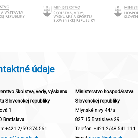
ntaktné údaje
erstvo školstva, vedy, výskumu
Ministerstvo hospodárstva
tu Slovenskej republiky
Slovenskej republiky
ová 1
Mlynské nivy 44/a
 Bratislava
827 15 Bratislava 29
ón:
+421 2/59 374 561
Telefón:
+421 2/48 541 111
:
opvai@minedu.sk
Email:
vyzvy@mhsr.sk