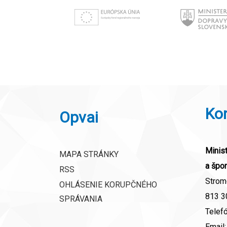
Ko
Opvai
Minist
MAPA STRÁNKY
a špor
RSS
Strom
OHLÁSENIE KORUPČNÉHO
813 30
SPRÁVANIA
Telef
Email