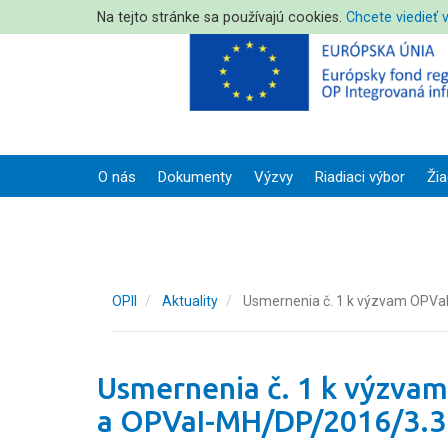
Na tejto stránke sa používajú cookies.
Chcete viedieť 
O nás
Dokumenty
Výzvy
Riadiaci výbor
Žia
OPII
Aktuality
Usmernenia č. 1 k výzvam OPVa
Usmernenia č. 1 k výzva
a OPVaI-MH/DP/2016/3.3