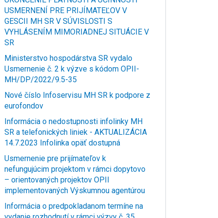
USMERNENÍ PRE PRIJÍMATEĽOV V
GESCII MH SR V SÚVISLOSTI S
VYHLÁSENÍM MIMORIADNEJ SITUÁCIE V
SR
Ministerstvo hospodárstva SR vydalo
Usmernenie č. 2 k výzve s kódom OPII-
MH/DP/2022/9.5-35
Nové číslo Infoservisu MH SR k podpore z
eurofondov
Informácia o nedostupnosti infolinky MH
SR a telefonických liniek - AKTUALIZÁCIA
14.7.2023 Infolinka opäť dostupná
Usmernenie pre prijímateľov k
nefungujúcim projektom v rámci dopytovo
– orientovaných projektov OPII
implementovaných Výskumnou agentúrou
Informácia o predpokladanom termíne na
vydanie rozhodnutí v rámci výzvy č. 35