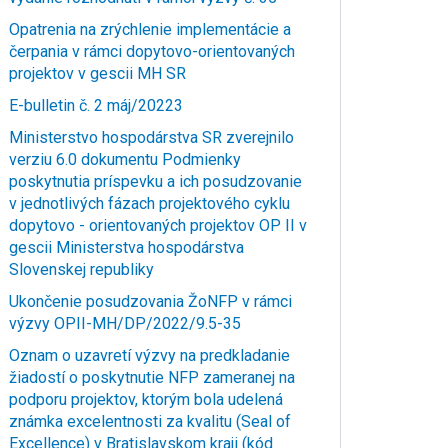
Opatrenia na zrýchlenie implementácie a
čerpania v rámci dopytovo-orientovaných
projektov v gescii MH SR
E-bulletin č. 2 máj/20223
Ministerstvo hospodárstva SR zverejnilo
verziu 6.0 dokumentu Podmienky
poskytnutia príspevku a ich posudzovanie
v jednotlivých fázach projektového cyklu
dopytovo - orientovaných projektov OP II v
gescii Ministerstva hospodárstva
Slovenskej republiky
Ukončenie posudzovania ŽoNFP v rámci
výzvy OPII-MH/DP/2022/9.5-35
Oznam o uzavretí výzvy na predkladanie
žiadostí o poskytnutie NFP zameranej na
podporu projektov, ktorým bola udelená
známka excelentnosti za kvalitu (Seal of
Excellence) v Bratislavskom kraji (kód