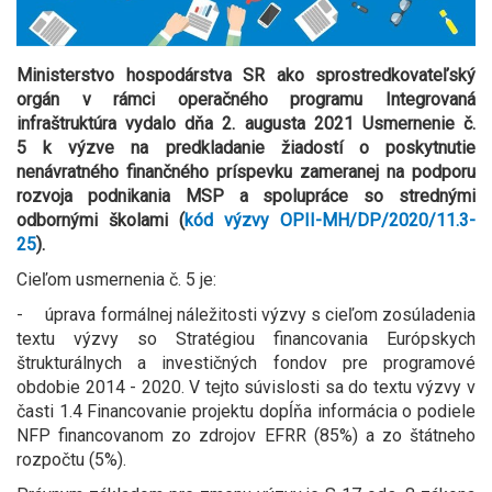
Ministerstvo hospodárstva SR ako sprostredkovateľský
orgán v rámci operačného programu Integrovaná
infraštruktúra vydalo dňa 2. augusta 2021 Usmernenie č.
5 k výzve na predkladanie žiadostí o poskytnutie
nenávratného finančného príspevku zameranej na podporu
rozvoja podnikania MSP a spolupráce so strednými
odbornými školami (
kód výzvy OPII-MH/DP/2020/11.3-
25
).
Cieľom usmernenia č. 5 je:
- úprava formálnej náležitosti výzvy s cieľom zosúladenia
textu výzvy so Stratégiou financovania Európskych
štrukturálnych a investičných fondov pre programové
obdobie 2014 - 2020. V tejto súvislosti sa do textu výzvy v
časti 1.4 Financovanie projektu dopĺňa informácia o podiele
NFP financovanom zo zdrojov EFRR (85%) a zo štátneho
rozpočtu (5%).