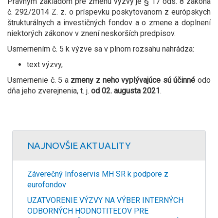
Právnym základom pre zmenu výzvy je § 17 ods. 8 zákona
č. 292/2014 Z. z. o príspevku poskytovanom z európskych
štrukturálnych a investičných fondov a o zmene a doplnení
niektorých zákonov v znení neskorších predpisov.
Usmernením č. 5 k výzve sa v plnom rozsahu nahrádza:
text výzvy,​
Usmernenie č. 5 a
zmeny z neho vyplývajúce sú účinné
odo
dňa jeho zverejnenia, t. j.
od 02. augusta 2021
.
NAJNOVŠIE AKTUALITY
Záverečný Infoservis MH SR k podpore z
eurofondov
UZATVORENIE VÝZVY NA VÝBER INTERNÝCH
ODBORNÝCH HODNOTITEĽOV PRE