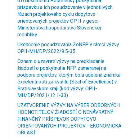
6.0 dokumentu Podmienky poskytnutia
príspevku a ich posudzovanie v jednotlivých
fázach projektového cyklu dopytovo -
orientovaných projektov OP II v gescii
Ministerstva hospodárstva Slovenskej
republiky
Ukončenie posudzovania ŽoNFP v rámci výzvy
OPII-MH/DP/2022/9.5-35
Oznam o uzavretí výzvy na predkladanie
žiadostí o poskytnutie NFP zameranej na
podporu projektov, ktorým bola udelená známka
excelentnosti za kvalitu (Seal of Excellence) v
Bratislavskom kraji (kód výzvy: OPII-
MH/DP/2021/12.1-33)
UZATVORENIE VÝZVY NA VÝBER ODBORNÝCH
HODNOTITEĽOV ŽIADOSTÍ O NENÁVRATNÝ
FINANČNÝ PRÍSPEVOK DOPYTOVO
ORIENTOVANÝCH PROJEKTOV - EKONOMICKÁ
OBLASŤ