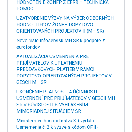
HODNOTENIE ŽONFP Z EFRR – TECHNICKÁ
POMOC
UZATVORENIE VÝZVY NA VÝBER ODBORNÝCH
HODNOTITEĽOV ŽONFP DOPYTOVO
ORIENTOVANÝCH PROJEKTOV II (MH SR)
Nové číslo Infoservisu MH SR k podpore z
eurofondov
AKTUALIZÁCIA USMERNENIA PRE
PRIJÍMATEĽOV K UPLATNENIU
PREDDAVKOVÝCH PLATIEB V RÁMCI
DOPYTOVO-ORIENTOVANÝCH PROJEKTOV V
GESCII MH SR
UKONČENIE PLATNOSTI A ÚČINNOSTI
USMERNENÍ PRE PRIJÍMATEĽOV V GESCII MH
SR V SÚVISLOSTI S VYHLÁSENÍM
MIMORIADNEJ SITUÁCIE V SR
Ministerstvo hospodárstva SR vydalo
Usmernenie č. 2 k výzve s kódom OPII-