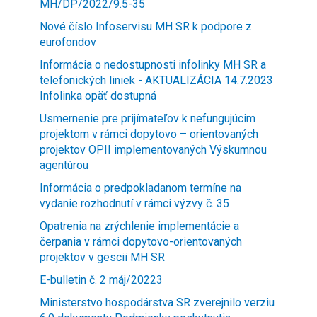
MH/DP/2022/9.5-35
Nové číslo Infoservisu MH SR k podpore z
eurofondov
Informácia o nedostupnosti infolinky MH SR a
telefonických liniek - AKTUALIZÁCIA 14.7.2023
Infolinka opäť dostupná
Usmernenie pre prijímateľov k nefungujúcim
projektom v rámci dopytovo – orientovaných
projektov OPII implementovaných Výskumnou
agentúrou
Informácia o predpokladanom termíne na
vydanie rozhodnutí v rámci výzvy č. 35
Opatrenia na zrýchlenie implementácie a
čerpania v rámci dopytovo-orientovaných
projektov v gescii MH SR
E-bulletin č. 2 máj/20223
Ministerstvo hospodárstva SR zverejnilo verziu