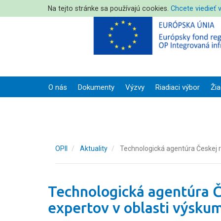
Na tejto stránke sa používajú cookies.
Chcete viedieť 
O nás
Dokumenty
Výzvy
Riadiaci výbor
Žia
OPII
Aktuality
Technologická agentúra Českej re
Technologická agentúra Č
expertov v oblasti výskum