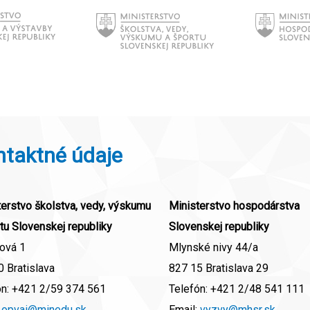
ntaktné údaje
erstvo školstva, vedy, výskumu
Ministerstvo hospodárstva
tu Slovenskej republiky
Slovenskej republiky
ová 1
Mlynské nivy 44/a
 Bratislava
827 15 Bratislava 29
ón:
+421 2/59 374 561
Telefón:
+421 2/48 541 111
:
opvai@minedu.sk
Email:
vyzvy@mhsr.sk