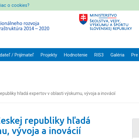
viac o cookies?
dateľ / Prijímateľ
Projekty
Hodnotenie
RIS3
Galéria
Pre
publiky hľadá expertov v oblasti výskumu, vývoja a inovácií
eskej republiky hľadá
u, vývoja a inovácií