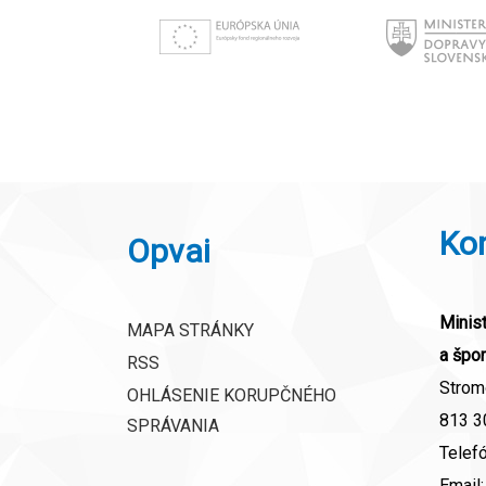
Ko
Opvai
Minist
MAPA STRÁNKY
a špor
RSS
Strom
OHLÁSENIE KORUPČNÉHO
813 30
SPRÁVANIA
Telef
Email