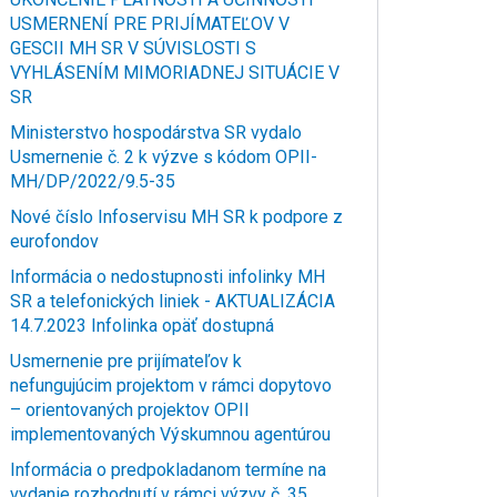
USMERNENÍ PRE PRIJÍMATEĽOV V
GESCII MH SR V SÚVISLOSTI S
VYHLÁSENÍM MIMORIADNEJ SITUÁCIE V
SR
Ministerstvo hospodárstva SR vydalo
Usmernenie č. 2 k výzve s kódom OPII-
MH/DP/2022/9.5-35
Nové číslo Infoservisu MH SR k podpore z
eurofondov
Informácia o nedostupnosti infolinky MH
SR a telefonických liniek - AKTUALIZÁCIA
14.7.2023 Infolinka opäť dostupná
Usmernenie pre prijímateľov k
nefungujúcim projektom v rámci dopytovo
– orientovaných projektov OPII
implementovaných Výskumnou agentúrou
Informácia o predpokladanom termíne na
vydanie rozhodnutí v rámci výzvy č. 35