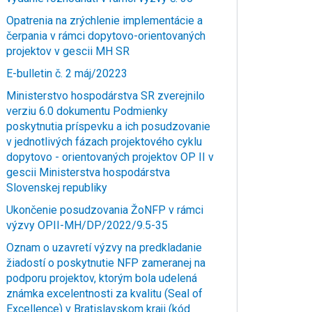
Opatrenia na zrýchlenie implementácie a
čerpania v rámci dopytovo-orientovaných
projektov v gescii MH SR
E-bulletin č. 2 máj/20223
Ministerstvo hospodárstva SR zverejnilo
verziu 6.0 dokumentu Podmienky
poskytnutia príspevku a ich posudzovanie
v jednotlivých fázach projektového cyklu
dopytovo - orientovaných projektov OP II v
gescii Ministerstva hospodárstva
Slovenskej republiky
Ukončenie posudzovania ŽoNFP v rámci
výzvy OPII-MH/DP/2022/9.5-35
Oznam o uzavretí výzvy na predkladanie
žiadostí o poskytnutie NFP zameranej na
podporu projektov, ktorým bola udelená
známka excelentnosti za kvalitu (Seal of
Excellence) v Bratislavskom kraji (kód