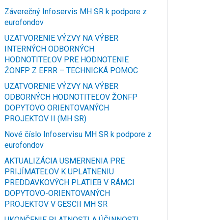
Záverečný Infoservis MH SR k podpore z
eurofondov
UZATVORENIE VÝZVY NA VÝBER
INTERNÝCH ODBORNÝCH
HODNOTITEĽOV PRE HODNOTENIE
ŽONFP Z EFRR – TECHNICKÁ POMOC
UZATVORENIE VÝZVY NA VÝBER
ODBORNÝCH HODNOTITEĽOV ŽONFP
DOPYTOVO ORIENTOVANÝCH
PROJEKTOV II (MH SR)
Nové číslo Infoservisu MH SR k podpore z
eurofondov
AKTUALIZÁCIA USMERNENIA PRE
PRIJÍMATEĽOV K UPLATNENIU
PREDDAVKOVÝCH PLATIEB V RÁMCI
DOPYTOVO-ORIENTOVANÝCH
PROJEKTOV V GESCII MH SR
UKONČENIE PLATNOSTI A ÚČINNOSTI