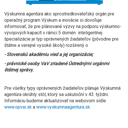
Výskumná agentúra ako sprostredkovateľský orgán pre
operačný program Výskum a inovácie si dovoľuje
informovať, že pre plánované výzvy na podporu výskumno-
vývojových kapacít v rámci 5 domén inteligentnej
špecializácie je typ oprávnených žiadateľov (pôvodne pre
štátne a verejné vysoké školy) rozšírený o
- Slovenskú akadémiu vied a jej organizácie;
- právnické osoby VaV zriadené Ústrednými orgánmi
štátnej správy.
Pre všetky typy oprávnených žiadateľov plánuje Výskumná
agentúra okrúhly stôl, ktorý sa uskutoční v 43. týždni.
Informáciu budeme aktualizovať na webovom sídle
www.opvai.sk
a
www.vyskumnaagentura.sk
.