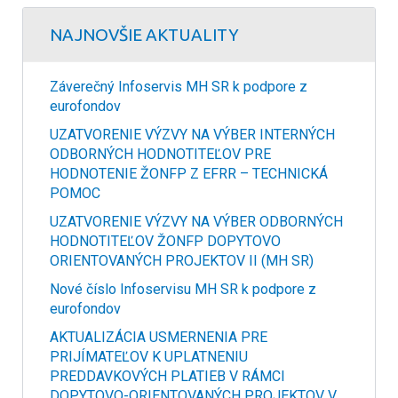
NAJNOVŠIE AKTUALITY
Záverečný Infoservis MH SR k podpore z
eurofondov
UZATVORENIE VÝZVY NA VÝBER INTERNÝCH
ODBORNÝCH HODNOTITEĽOV PRE
HODNOTENIE ŽONFP Z EFRR – TECHNICKÁ
POMOC
UZATVORENIE VÝZVY NA VÝBER ODBORNÝCH
HODNOTITEĽOV ŽONFP DOPYTOVO
ORIENTOVANÝCH PROJEKTOV II (MH SR)
Nové číslo Infoservisu MH SR k podpore z
eurofondov
AKTUALIZÁCIA USMERNENIA PRE
PRIJÍMATEĽOV K UPLATNENIU
PREDDAVKOVÝCH PLATIEB V RÁMCI
DOPYTOVO-ORIENTOVANÝCH PROJEKTOV V