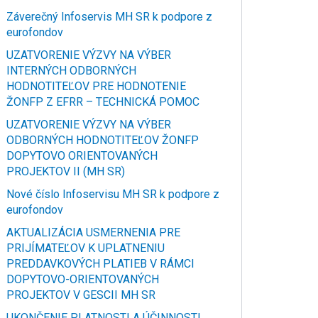
Záverečný Infoservis MH SR k podpore z
eurofondov
UZATVORENIE VÝZVY NA VÝBER
INTERNÝCH ODBORNÝCH
HODNOTITEĽOV PRE HODNOTENIE
ŽONFP Z EFRR – TECHNICKÁ POMOC
UZATVORENIE VÝZVY NA VÝBER
ODBORNÝCH HODNOTITEĽOV ŽONFP
DOPYTOVO ORIENTOVANÝCH
PROJEKTOV II (MH SR)
Nové číslo Infoservisu MH SR k podpore z
eurofondov
AKTUALIZÁCIA USMERNENIA PRE
PRIJÍMATEĽOV K UPLATNENIU
PREDDAVKOVÝCH PLATIEB V RÁMCI
DOPYTOVO-ORIENTOVANÝCH
PROJEKTOV V GESCII MH SR
UKONČENIE PLATNOSTI A ÚČINNOSTI