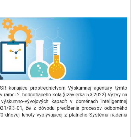
 SR konajúce prostredníctvom Výskumnej agentúry týmto
 v rámci 2. hodnotiaceho kola (uzávierka 5.3.2022) Výzvy na
 výskumno-vývojových kapacít v doménach inteligentnej
21/9.3-01, že z dôvodu predĺženia procesov odborného
0-dňovej lehoty vyplývajúcej z platného Systému riadenia