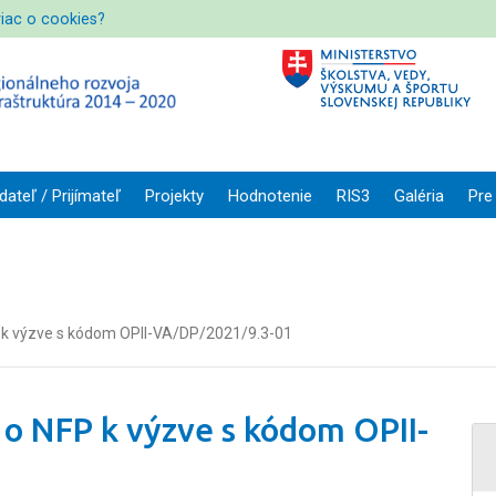
viac o cookies?
dateľ / Prijímateľ
Projekty
Hodnotenie
RIS3
Galéria
Pre
 k výzve s kódom OPII-VA/DP/2021/9.3-01
 o NFP k výzve s kódom OPII-