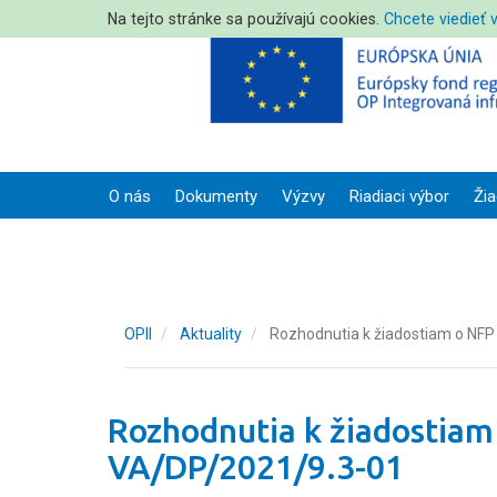
Na tejto stránke sa používajú cookies.
Chcete viedieť 
O nás
Dokumenty
Výzvy
Riadiaci výbor
Žia
OPII
Aktuality
Rozhodnutia k žiadostiam o NFP
Rozhodnutia k žiadostiam
VA/DP/2021/9.3-01