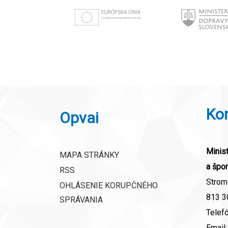
Ko
Opvai
Minist
MAPA STRÁNKY
a špor
RSS
Strom
OHLÁSENIE KORUPČNÉHO
813 30
SPRÁVANIA
Telef
Email