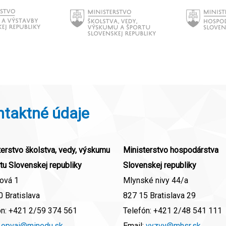
ntaktné údaje
erstvo školstva, vedy, výskumu
Ministerstvo hospodárstva
tu Slovenskej republiky
Slovenskej republiky
ová 1
Mlynské nivy 44/a
 Bratislava
827 15 Bratislava 29
ón:
+421 2/59 374 561
Telefón:
+421 2/48 541 111
:
opvai@minedu.sk
Email:
vyzvy@mhsr.sk