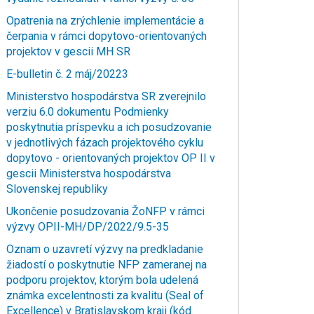
Opatrenia na zrýchlenie implementácie a
čerpania v rámci dopytovo-orientovaných
projektov v gescii MH SR
E-bulletin č. 2 máj/20223
Ministerstvo hospodárstva SR zverejnilo
verziu 6.0 dokumentu Podmienky
poskytnutia príspevku a ich posudzovanie
v jednotlivých fázach projektového cyklu
dopytovo - orientovaných projektov OP II v
gescii Ministerstva hospodárstva
Slovenskej republiky
Ukončenie posudzovania ŽoNFP v rámci
výzvy OPII-MH/DP/2022/9.5-35
Oznam o uzavretí výzvy na predkladanie
žiadostí o poskytnutie NFP zameranej na
podporu projektov, ktorým bola udelená
známka excelentnosti za kvalitu (Seal of
Excellence) v Bratislavskom kraji (kód