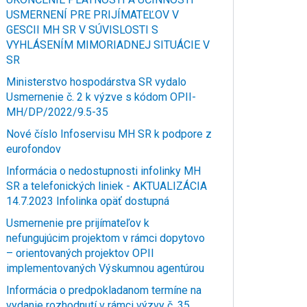
USMERNENÍ PRE PRIJÍMATEĽOV V
GESCII MH SR V SÚVISLOSTI S
VYHLÁSENÍM MIMORIADNEJ SITUÁCIE V
SR
Ministerstvo hospodárstva SR vydalo
Usmernenie č. 2 k výzve s kódom OPII-
MH/DP/2022/9.5-35
Nové číslo Infoservisu MH SR k podpore z
eurofondov
Informácia o nedostupnosti infolinky MH
SR a telefonických liniek - AKTUALIZÁCIA
14.7.2023 Infolinka opäť dostupná
Usmernenie pre prijímateľov k
nefungujúcim projektom v rámci dopytovo
– orientovaných projektov OPII
implementovaných Výskumnou agentúrou
Informácia o predpokladanom termíne na
vydanie rozhodnutí v rámci výzvy č. 35