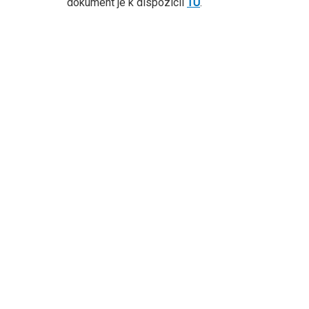
dokument je k dispozícii
TU
.