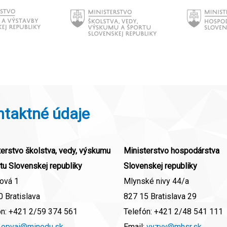
ntaktné údaje
erstvo školstva, vedy, výskumu
Ministerstvo hospodárstva
tu Slovenskej republiky
Slovenskej republiky
ová 1
Mlynské nivy 44/a
 Bratislava
827 15 Bratislava 29
ón:
+421 2/59 374 561
Telefón:
+421 2/48 541 111
:
opvai@minedu.sk
Email:
vyzvy@mhsr.sk