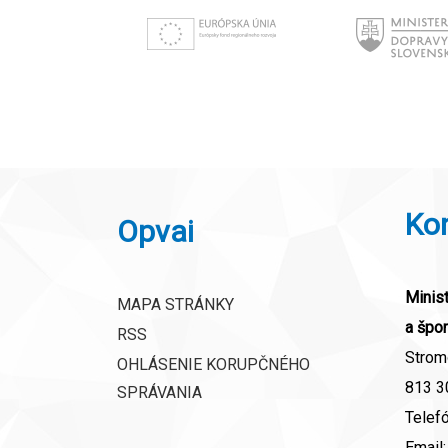
Ko
Opvai
Minist
MAPA STRÁNKY
a špor
RSS
Strom
OHLÁSENIE KORUPČNÉHO
813 30
SPRÁVANIA
Telef
Email