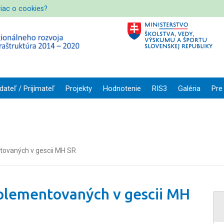
viac o cookies?
dateľ / Prijímateľ
Projekty
Hodnotenie
RIS3
Galéria
Pre
tovaných v gescii MH SR
plementovaných v gescii MH