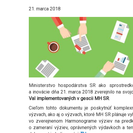
21. marca 2018
Ministerstvo hospodárstva SR ako sprostred
a inovácie dňa 21. marca 2018 zverejnilo na s
VaI implementovaných v gescii MH SR
.
Cieľom tohto dokumentu je poskytnúť komplexn
výzvach, ako aj o výzvach, ktoré MH SR plánuje v
vo zverejnenom Harmonograme výziev na predk
o zameraní výziev, oprávnených výdavkoch a term