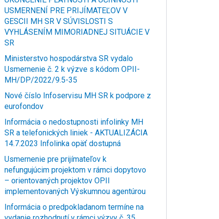
USMERNENÍ PRE PRIJÍMATEĽOV V
GESCII MH SR V SÚVISLOSTI S
VYHLÁSENÍM MIMORIADNEJ SITUÁCIE V
SR
Ministerstvo hospodárstva SR vydalo
Usmernenie č. 2 k výzve s kódom OPII-
MH/DP/2022/9.5-35
Nové číslo Infoservisu MH SR k podpore z
eurofondov
Informácia o nedostupnosti infolinky MH
SR a telefonických liniek - AKTUALIZÁCIA
14.7.2023 Infolinka opäť dostupná
Usmernenie pre prijímateľov k
nefungujúcim projektom v rámci dopytovo
– orientovaných projektov OPII
implementovaných Výskumnou agentúrou
Informácia o predpokladanom termíne na
vydanie rozhodnutí v rámci výzvy č. 35