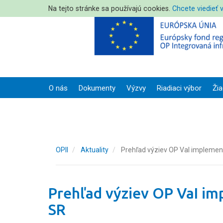
Na tejto stránke sa používajú cookies.
Chcete viedieť 
O nás
Dokumenty
Výzvy
Riadiaci výbor
Žia
OPII
Aktuality
Prehľad výziev OP VaI implemen
Prehľad výziev OP VaI im
SR