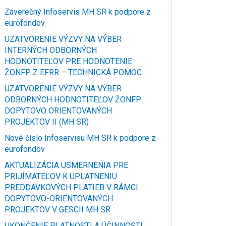
Záverečný Infoservis MH SR k podpore z
eurofondov
UZATVORENIE VÝZVY NA VÝBER
INTERNÝCH ODBORNÝCH
HODNOTITEĽOV PRE HODNOTENIE
ŽONFP Z EFRR – TECHNICKÁ POMOC
UZATVORENIE VÝZVY NA VÝBER
ODBORNÝCH HODNOTITEĽOV ŽONFP
DOPYTOVO ORIENTOVANÝCH
PROJEKTOV II (MH SR)
Nové číslo Infoservisu MH SR k podpore z
eurofondov
AKTUALIZÁCIA USMERNENIA PRE
PRIJÍMATEĽOV K UPLATNENIU
PREDDAVKOVÝCH PLATIEB V RÁMCI
DOPYTOVO-ORIENTOVANÝCH
PROJEKTOV V GESCII MH SR
UKONČENIE PLATNOSTI A ÚČINNOSTI