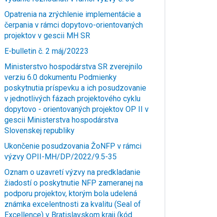
Opatrenia na zrýchlenie implementácie a
čerpania v rámci dopytovo-orientovaných
projektov v gescii MH SR
E-bulletin č. 2 máj/20223
Ministerstvo hospodárstva SR zverejnilo
verziu 6.0 dokumentu Podmienky
poskytnutia príspevku a ich posudzovanie
v jednotlivých fázach projektového cyklu
dopytovo - orientovaných projektov OP II v
gescii Ministerstva hospodárstva
Slovenskej republiky
Ukončenie posudzovania ŽoNFP v rámci
výzvy OPII-MH/DP/2022/9.5-35
Oznam o uzavretí výzvy na predkladanie
žiadostí o poskytnutie NFP zameranej na
podporu projektov, ktorým bola udelená
známka excelentnosti za kvalitu (Seal of
Excellence) v Bratislavskom kraji (kód