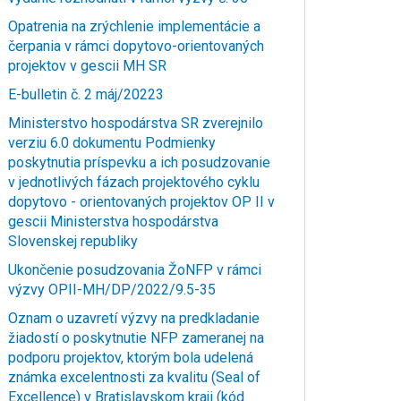
Opatrenia na zrýchlenie implementácie a
čerpania v rámci dopytovo-orientovaných
projektov v gescii MH SR
E-bulletin č. 2 máj/20223
Ministerstvo hospodárstva SR zverejnilo
verziu 6.0 dokumentu Podmienky
poskytnutia príspevku a ich posudzovanie
v jednotlivých fázach projektového cyklu
dopytovo - orientovaných projektov OP II v
gescii Ministerstva hospodárstva
Slovenskej republiky
Ukončenie posudzovania ŽoNFP v rámci
výzvy OPII-MH/DP/2022/9.5-35
Oznam o uzavretí výzvy na predkladanie
žiadostí o poskytnutie NFP zameranej na
podporu projektov, ktorým bola udelená
známka excelentnosti za kvalitu (Seal of
Excellence) v Bratislavskom kraji (kód