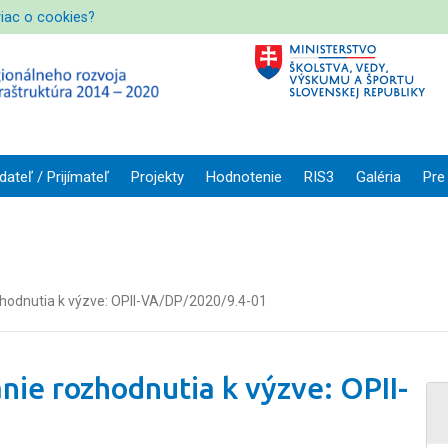
viac o cookies?
dateľ / Prijímateľ
Projekty
Hodnotenie
RIS3
Galéria
Pre
zhodnutia k výzve: OPII-VA/DP/2020/9.4-01
nie rozhodnutia k výzve: OPII-