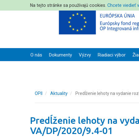
Na tejto stránke sa používajú cookies.
Chcete viedieť 
O nás
Dokumenty
Výzvy
Riadiaci výbor
Žia
OPII
Aktuality
Predĺženie lehoty na vydanie ro
Predĺženie lehoty na vyda
VA/DP/2020/9.4-01