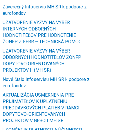
Záverečný Infoservis MH SR k podpore z
eurofondov
UZATVORENIE VÝZVY NA VÝBER
INTERNÝCH ODBORNÝCH
HODNOTITEĽOV PRE HODNOTENIE
ŽONFP Z EFRR – TECHNICKÁ POMOC
UZATVORENIE VÝZVY NA VÝBER
ODBORNÝCH HODNOTITEĽOV ŽONFP
DOPYTOVO ORIENTOVANÝCH
PROJEKTOV II (MH SR)
Nové číslo Infoservisu MH SR k podpore z
eurofondov
AKTUALIZÁCIA USMERNENIA PRE
PRIJÍMATEĽOV K UPLATNENIU
PREDDAVKOVÝCH PLATIEB V RÁMCI
DOPYTOVO-ORIENTOVANÝCH
PROJEKTOV V GESCII MH SR
UKONČENIE PLATNOSTI A ÚČINNOSTI