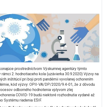
 konajúce prostredníctvom Výskumnej agentúry týmto
v rámci 2. hodnotiaceho kola (uzávierka 30.9.2020) Výzvy na
ch inštitúcií pri boji proti pandémii vyvolanej ochorením
démie, kód výzvy: OPII-VA/DP/2020/9.4-01​, že z dôvodu
 procesov odborného hodnotenia vplyvom zlej
m ochorenia COVID-19 budú niektoré rozhodnutia vydané až
ho Systému riadenia EŠIF.