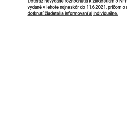
Doteraz nevydané rozhodnutia k žiadostiam o NF
vydané v lehote najneskôr do 11.6.2021, pričom o
dotknutí žiadatelia informovaní aj individuálne.