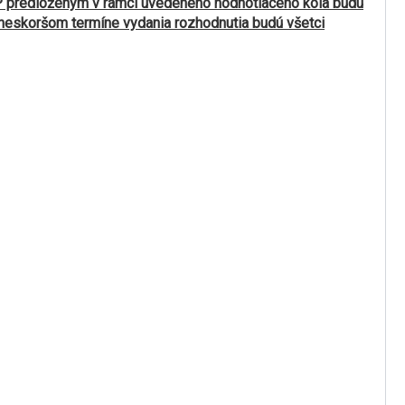
P predloženým v rámci uvedeného hodnotiaceho kola budú
 neskoršom termíne vydania rozhodnutia budú všetci