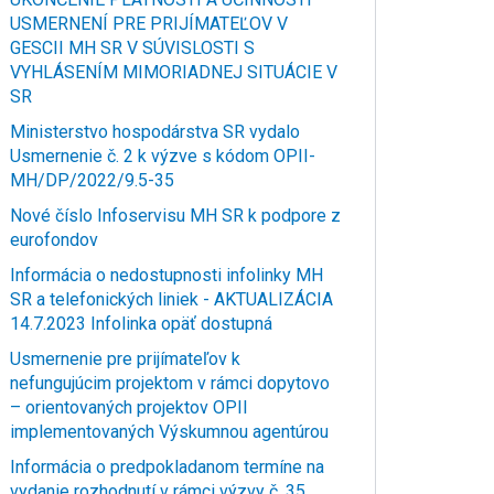
USMERNENÍ PRE PRIJÍMATEĽOV V
GESCII MH SR V SÚVISLOSTI S
VYHLÁSENÍM MIMORIADNEJ SITUÁCIE V
SR
Ministerstvo hospodárstva SR vydalo
Usmernenie č. 2 k výzve s kódom OPII-
MH/DP/2022/9.5-35
Nové číslo Infoservisu MH SR k podpore z
eurofondov
Informácia o nedostupnosti infolinky MH
SR a telefonických liniek - AKTUALIZÁCIA
14.7.2023 Infolinka opäť dostupná
Usmernenie pre prijímateľov k
nefungujúcim projektom v rámci dopytovo
– orientovaných projektov OPII
implementovaných Výskumnou agentúrou
Informácia o predpokladanom termíne na
vydanie rozhodnutí v rámci výzvy č. 35