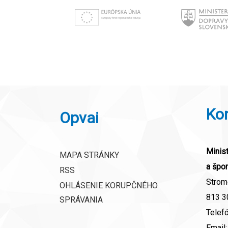
Ko
Opvai
Minist
MAPA STRÁNKY
a špor
RSS
Strom
OHLÁSENIE KORUPČNÉHO
813 30
SPRÁVANIA
Telef
Email