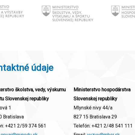
ntaktné údaje
erstvo školstva, vedy, výskumu
Ministerstvo hospodárstva
tu Slovenskej republiky
Slovenskej republiky
ová 1
Mlynské nivy 44/a
 Bratislava
827 15 Bratislava 29
ón:
+421 2/59 374 561
Telefón:
+421 2/48 541 111
:
opvai@minedu.sk
Email:
vyzvy@mhsr.sk