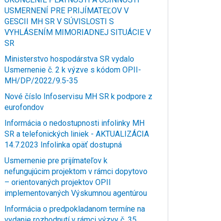
USMERNENÍ PRE PRIJÍMATEĽOV V
GESCII MH SR V SÚVISLOSTI S
VYHLÁSENÍM MIMORIADNEJ SITUÁCIE V
SR
Ministerstvo hospodárstva SR vydalo
Usmernenie č. 2 k výzve s kódom OPII-
MH/DP/2022/9.5-35
Nové číslo Infoservisu MH SR k podpore z
eurofondov
Informácia o nedostupnosti infolinky MH
SR a telefonických liniek - AKTUALIZÁCIA
14.7.2023 Infolinka opäť dostupná
Usmernenie pre prijímateľov k
nefungujúcim projektom v rámci dopytovo
– orientovaných projektov OPII
implementovaných Výskumnou agentúrou
Informácia o predpokladanom termíne na
vydanie rozhodnutí v rámci výzvy č. 35