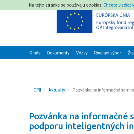
Na tejto stránke sa používajú cookies.
Chcete viedieť 
O nás
Dokumenty
Výzvy
Riadiaci výbor
Žia
OPII
Aktuality
Pozvánka na informačné semináre
Pozvánka na informačné 
podporu inteligentných in