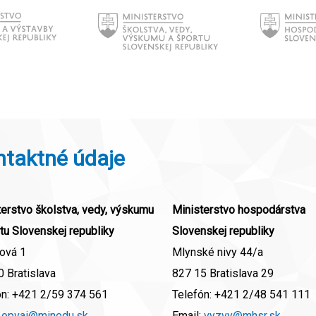
ntaktné údaje
erstvo školstva, vedy, výskumu
Ministerstvo hospodárstva
tu Slovenskej republiky
Slovenskej republiky
ová 1
Mlynské nivy 44/a
 Bratislava
827 15 Bratislava 29
ón:
+421 2/59 374 561
Telefón:
+421 2/48 541 111
:
opvai@minedu.sk
Email:
vyzvy@mhsr.sk