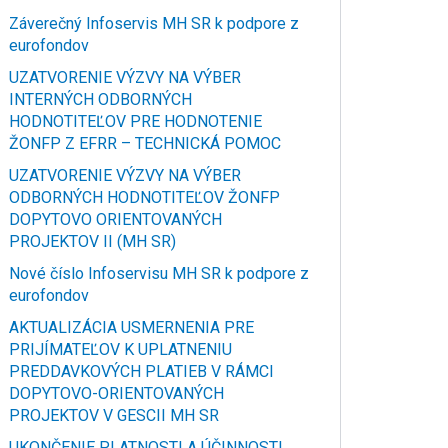
Záverečný Infoservis MH SR k podpore z
eurofondov
UZATVORENIE VÝZVY NA VÝBER
INTERNÝCH ODBORNÝCH
HODNOTITEĽOV PRE HODNOTENIE
ŽONFP Z EFRR – TECHNICKÁ POMOC
UZATVORENIE VÝZVY NA VÝBER
ODBORNÝCH HODNOTITEĽOV ŽONFP
DOPYTOVO ORIENTOVANÝCH
PROJEKTOV II (MH SR)
Nové číslo Infoservisu MH SR k podpore z
eurofondov
AKTUALIZÁCIA USMERNENIA PRE
PRIJÍMATEĽOV K UPLATNENIU
PREDDAVKOVÝCH PLATIEB V RÁMCI
DOPYTOVO-ORIENTOVANÝCH
PROJEKTOV V GESCII MH SR
UKONČENIE PLATNOSTI A ÚČINNOSTI