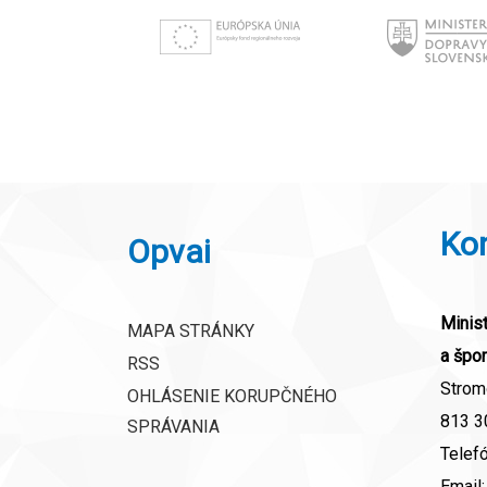
Ko
Opvai
Minist
MAPA STRÁNKY
a špor
RSS
Strom
OHLÁSENIE KORUPČNÉHO
813 30
SPRÁVANIA
Telef
Email