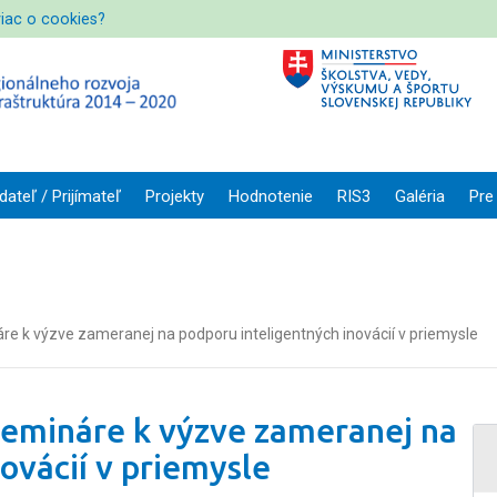
viac o cookies?
dateľ / Prijímateľ
Projekty
Hodnotenie
RIS3
Galéria
Pre
 k výzve zameranej na podporu inteligentných inovácií v priemysle
semináre k výzve zameranej na
ovácií v priemysle