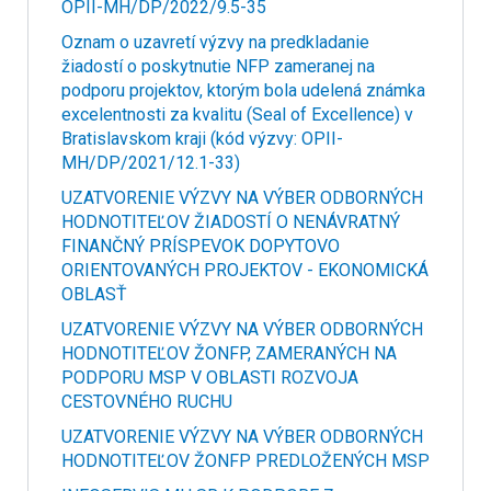
OPII-MH/DP/2022/9.5-35
Oznam o uzavretí výzvy na predkladanie
žiadostí o poskytnutie NFP zameranej na
podporu projektov, ktorým bola udelená známka
excelentnosti za kvalitu (Seal of Excellence) v
Bratislavskom kraji (kód výzvy: OPII-
MH/DP/2021/12.1-33)
UZATVORENIE VÝZVY NA VÝBER ODBORNÝCH
HODNOTITEĽOV ŽIADOSTÍ O NENÁVRATNÝ
FINANČNÝ PRÍSPEVOK DOPYTOVO
ORIENTOVANÝCH PROJEKTOV - EKONOMICKÁ
OBLASŤ
UZATVORENIE VÝZVY NA VÝBER ODBORNÝCH
HODNOTITEĽOV ŽONFP, ZAMERANÝCH NA
PODPORU MSP V OBLASTI ROZVOJA
CESTOVNÉHO RUCHU
UZATVORENIE VÝZVY NA VÝBER ODBORNÝCH
HODNOTITEĽOV ŽONFP PREDLOŽENÝCH MSP