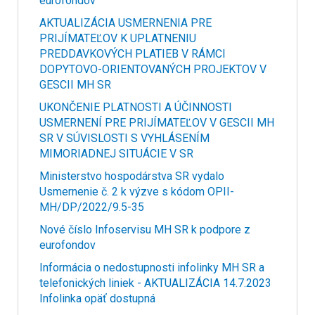
eurofondov
AKTUALIZÁCIA USMERNENIA PRE
PRIJÍMATEĽOV K UPLATNENIU
PREDDAVKOVÝCH PLATIEB V RÁMCI
DOPYTOVO-ORIENTOVANÝCH PROJEKTOV V
GESCII MH SR
UKONČENIE PLATNOSTI A ÚČINNOSTI
USMERNENÍ PRE PRIJÍMATEĽOV V GESCII MH
SR V SÚVISLOSTI S VYHLÁSENÍM
MIMORIADNEJ SITUÁCIE V SR
Ministerstvo hospodárstva SR vydalo
Usmernenie č. 2 k výzve s kódom OPII-
MH/DP/2022/9.5-35
Nové číslo Infoservisu MH SR k podpore z
eurofondov
Informácia o nedostupnosti infolinky MH SR a
telefonických liniek - AKTUALIZÁCIA 14.7.2023
Infolinka opäť dostupná