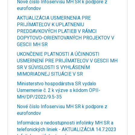
Nové číslo Infoservisu MH SR k podpore z
eurofondov
AKTUALIZÁCIA USMERNENIA PRE
PRIJÍMATEĽOV K UPLATNENIU
PREDDAVKOVÝCH PLATIEB V RÁMCI
DOPYTOVO-ORIENTOVANÝCH PROJEKTOV V
GESCII MH SR
UKONČENIE PLATNOSTI A ÚČINNOSTI
USMERNENÍ PRE PRIJÍMATEĽOV V GESCII MH
SR V SÚVISLOSTI S VYHLÁSENÍM
MIMORIADNEJ SITUÁCIE V SR
Ministerstvo hospodárstva SR vydalo
Usmernenie č. 2 k výzve s kódom OPII-
MH/DP/2022/9.5-35
Nové číslo Infoservisu MH SR k podpore z
eurofondov
Informácia o nedostupnosti infolinky MH SR a
telefonických liniek - AKTUALIZÁCIA 14.7.2023