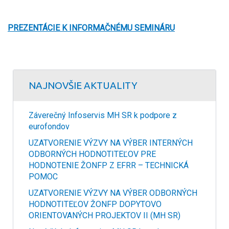
PREZENTÁCIE K INFORMAČNÉMU SEMINÁRU
NAJNOVŠIE AKTUALITY
Záverečný Infoservis MH SR k podpore z
eurofondov
UZATVORENIE VÝZVY NA VÝBER INTERNÝCH
ODBORNÝCH HODNOTITEĽOV PRE
HODNOTENIE ŽONFP Z EFRR – TECHNICKÁ
POMOC
UZATVORENIE VÝZVY NA VÝBER ODBORNÝCH
HODNOTITEĽOV ŽONFP DOPYTOVO
ORIENTOVANÝCH PROJEKTOV II (MH SR)