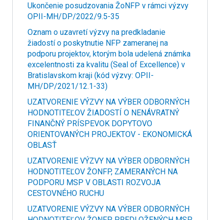
Ukončenie posudzovania ŽoNFP v rámci výzvy
OPII-MH/DP/2022/9.5-35
Oznam o uzavretí výzvy na predkladanie
žiadostí o poskytnutie NFP zameranej na
podporu projektov, ktorým bola udelená známka
excelentnosti za kvalitu (Seal of Excellence) v
Bratislavskom kraji (kód výzvy: OPII-
MH/DP/2021/12.1-33)
UZATVORENIE VÝZVY NA VÝBER ODBORNÝCH
HODNOTITEĽOV ŽIADOSTÍ O NENÁVRATNÝ
FINANČNÝ PRÍSPEVOK DOPYTOVO
ORIENTOVANÝCH PROJEKTOV - EKONOMICKÁ
OBLASŤ
UZATVORENIE VÝZVY NA VÝBER ODBORNÝCH
HODNOTITEĽOV ŽONFP, ZAMERANÝCH NA
PODPORU MSP V OBLASTI ROZVOJA
CESTOVNÉHO RUCHU
UZATVORENIE VÝZVY NA VÝBER ODBORNÝCH
HODNOTITEĽOV ŽONFP PREDLOŽENÝCH MSP