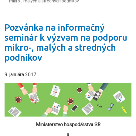
mikro-, malých a stredných podnikov
Pozvánka na informačný
seminár k výzvam na podporu
mikro-, malých a stredných
podnikov
9. januára 2017
Ministerstvo hospodárstva SR
a