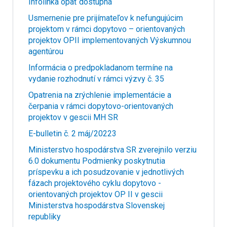
Infolinka opäť dostupná
Usmernenie pre prijímateľov k nefungujúcim
projektom v rámci dopytovo – orientovaných
projektov OPII implementovaných Výskumnou
agentúrou
Informácia o predpokladanom termíne na
vydanie rozhodnutí v rámci výzvy č. 35
Opatrenia na zrýchlenie implementácie a
čerpania v rámci dopytovo-orientovaných
projektov v gescii MH SR
E-bulletin č. 2 máj/20223
Ministerstvo hospodárstva SR zverejnilo verziu
6.0 dokumentu Podmienky poskytnutia
príspevku a ich posudzovanie v jednotlivých
fázach projektového cyklu dopytovo -
orientovaných projektov OP II v gescii
Ministerstva hospodárstva Slovenskej
republiky