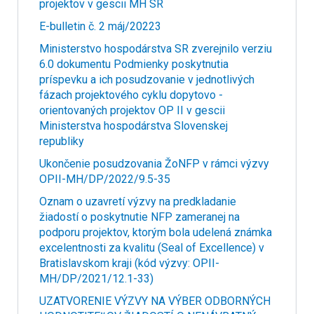
projektov v gescii MH SR
E-bulletin č. 2 máj/20223
Ministerstvo hospodárstva SR zverejnilo verziu
6.0 dokumentu Podmienky poskytnutia
príspevku a ich posudzovanie v jednotlivých
fázach projektového cyklu dopytovo -
orientovaných projektov OP II v gescii
Ministerstva hospodárstva Slovenskej
republiky
Ukončenie posudzovania ŽoNFP v rámci výzvy
OPII-MH/DP/2022/9.5-35
Oznam o uzavretí výzvy na predkladanie
žiadostí o poskytnutie NFP zameranej na
podporu projektov, ktorým bola udelená známka
excelentnosti za kvalitu (Seal of Excellence) v
Bratislavskom kraji (kód výzvy: OPII-
MH/DP/2021/12.1-33)
UZATVORENIE VÝZVY NA VÝBER ODBORNÝCH