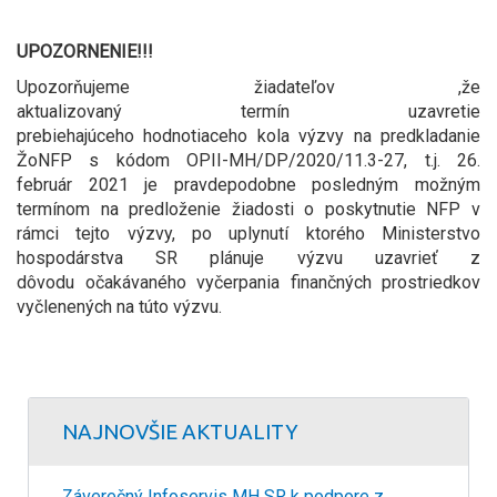
UPOZORNENIE!!!
Upozorňujeme žiadateľov ,že
aktualizovaný termín uzavretie
prebiehajúceho hodnotiaceho kola výzvy na predkladanie
ŽoNFP s kódom OPII-MH/DP/2020/11.3-27, t.j. 26.
február 2021 je pravdepodobne posledným možným
termínom na predloženie žiadosti o poskytnutie NFP v
rámci tejto výzvy, po uplynutí ktorého Ministerstvo
hospodárstva SR plánuje výzvu uzavrieť z
dôvodu očakávaného vyčerpania finančných prostriedkov
vyčlenených na túto výzvu.
NAJNOVŠIE AKTUALITY
Záverečný Infoservis MH SR k podpore z