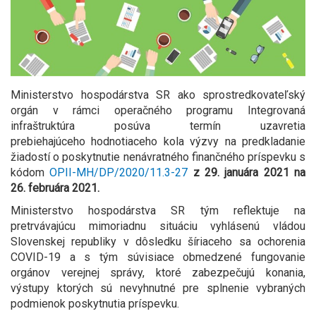
Ministerstvo hospodárstva SR ako sprostredkovateľský
orgán v rámci operačného programu Integrovaná
infraštruktúra posúva termín uzavretia
prebiehajúceho hodnotiaceho kola výzvy na predkladanie
žiadostí o poskytnutie nenávratného finančného príspevku s
kódom
OPII-MH/DP/2020/11.3-27
z 29. januára 2021 na
26. februára 2021.
Ministerstvo hospodárstva SR tým reflektuje na
pretrvávajúcu mimoriadnu situáciu vyhlásenú vládou
Slovenskej republiky v dôsledku šíriaceho sa ochorenia
COVID-19 a s tým súvisiace obmedzené fungovanie
orgánov verejnej správy, ktoré zabezpečujú konania,
výstupy ktorých sú nevyhnutné pre splnenie vybraných
podmienok poskytnutia príspevku.