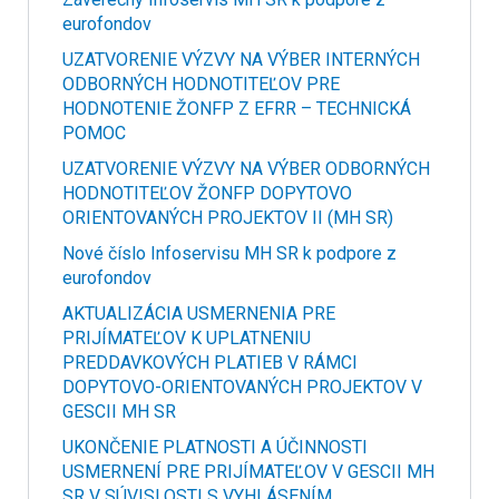
eurofondov
UZATVORENIE VÝZVY NA VÝBER INTERNÝCH
ODBORNÝCH HODNOTITEĽOV PRE
HODNOTENIE ŽONFP Z EFRR – TECHNICKÁ
POMOC
UZATVORENIE VÝZVY NA VÝBER ODBORNÝCH
HODNOTITEĽOV ŽONFP DOPYTOVO
ORIENTOVANÝCH PROJEKTOV II (MH SR)
Nové číslo Infoservisu MH SR k podpore z
eurofondov
AKTUALIZÁCIA USMERNENIA PRE
PRIJÍMATEĽOV K UPLATNENIU
PREDDAVKOVÝCH PLATIEB V RÁMCI
DOPYTOVO-ORIENTOVANÝCH PROJEKTOV V
GESCII MH SR
UKONČENIE PLATNOSTI A ÚČINNOSTI
USMERNENÍ PRE PRIJÍMATEĽOV V GESCII MH
SR V SÚVISLOSTI S VYHLÁSENÍM