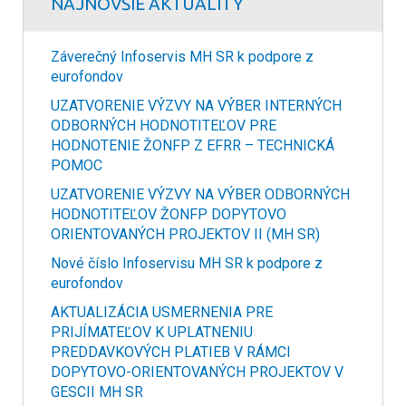
NAJNOVŠIE AKTUALITY
Záverečný Infoservis MH SR k podpore z
eurofondov
UZATVORENIE VÝZVY NA VÝBER INTERNÝCH
ODBORNÝCH HODNOTITEĽOV PRE
HODNOTENIE ŽONFP Z EFRR – TECHNICKÁ
POMOC
UZATVORENIE VÝZVY NA VÝBER ODBORNÝCH
HODNOTITEĽOV ŽONFP DOPYTOVO
ORIENTOVANÝCH PROJEKTOV II (MH SR)
Nové číslo Infoservisu MH SR k podpore z
eurofondov
AKTUALIZÁCIA USMERNENIA PRE
PRIJÍMATEĽOV K UPLATNENIU
PREDDAVKOVÝCH PLATIEB V RÁMCI
DOPYTOVO-ORIENTOVANÝCH PROJEKTOV V
GESCII MH SR