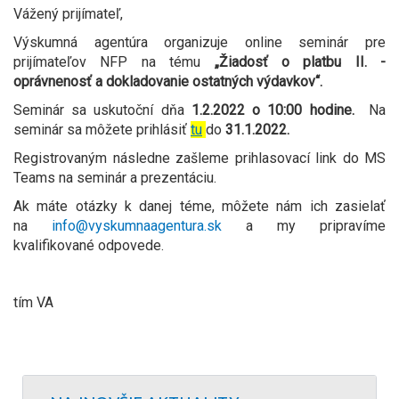
Vážený prijímateľ,
Výskumná agentúra organizuje online seminár pre
prijímateľov NFP na tému
„Žiadosť o platbu II. -
oprávnenosť a dokladovanie ostatných výdavkov“.
Seminár sa uskutoční dňa
1.2.2022 o 10:00 hodine.
Na
seminár sa môžete prihlásiť
tu
do
31.1.2022.
Registrovaným následne zašleme prihlasovací link do MS
Teams na seminár a prezentáciu.
Ak máte otázky k danej téme, môžete nám ich zasielať
na
info@vyskumnaagentura.sk
a my pripravíme
kvalifikované odpovede.
tím VA