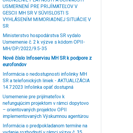
USMERNENÍ PRE PRIJÍMATEĽOV V
GESCII MH SR V SÚVISLOSTI S
VYHLÁSENÍM MIMORIADNEJ SITUÁCIE V
SR
Ministerstvo hospodárstva SR vydalo
Usmernenie č. 2 k výzve s kódom OPII-
MH/DP/2022/9.5-35
Nové číslo Infoservisu MH SR k podpore z
eurofondov
Informácia o nedostupnosti infolinky MH
SR a telefonických liniek - AKTUALIZÁCIA
14.7.2023 Infolinka opäť dostupná
Usmernenie pre prijímateľov k
nefungujúcim projektom v rámci dopytovo
– orientovaných projektov OPII
implementovaných Výskumnou agentúrou
Informácia o predpokladanom termíne na
vydanie rozhodnutí v rámci výzvy č. 35