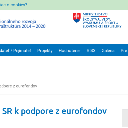
viac o cookies?
dateľ / Prijímateľ
Projekty
Hodnotenie
RIS3
Galéria
Pre
podpore z eurofondov
H SR k podpore z eurofondov