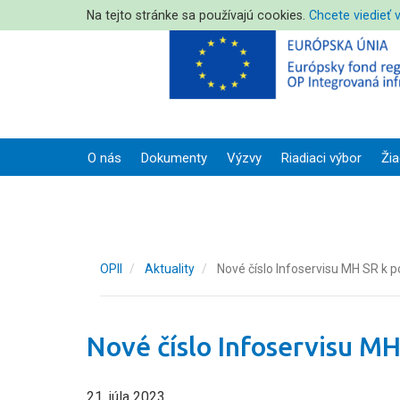
Na tejto stránke sa používajú cookies.
Chcete viedieť 
O nás
Dokumenty
Výzvy
Riadiaci výbor
Žia
OPII
Aktuality
Nové číslo Infoservisu MH SR k 
Nové číslo Infoservisu M
21. júla 2023