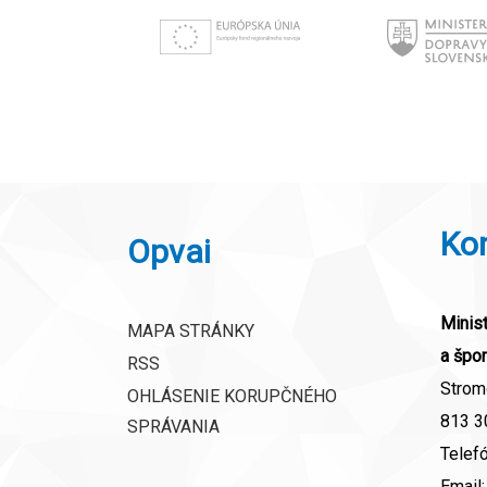
Ko
Opvai
Minist
MAPA STRÁNKY
a špor
RSS
Strom
OHLÁSENIE KORUPČNÉHO
813 30
SPRÁVANIA
Telef
Email