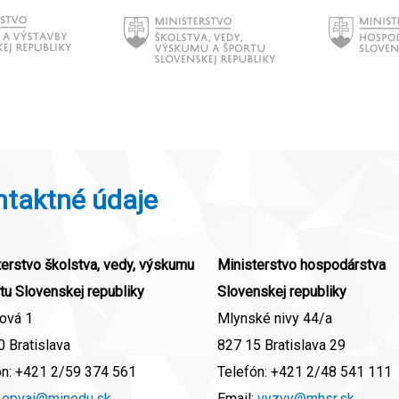
ntaktné údaje
erstvo školstva, vedy, výskumu
Ministerstvo hospodárstva
tu Slovenskej republiky
Slovenskej republiky
ová 1
Mlynské nivy 44/a
 Bratislava
827 15 Bratislava 29
ón:
+421 2/59 374 561
Telefón:
+421 2/48 541 111
:
opvai@minedu.sk
Email:
vyzvy@mhsr.sk