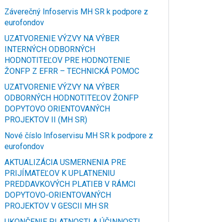
Záverečný Infoservis MH SR k podpore z
eurofondov
UZATVORENIE VÝZVY NA VÝBER
INTERNÝCH ODBORNÝCH
HODNOTITEĽOV PRE HODNOTENIE
ŽONFP Z EFRR – TECHNICKÁ POMOC
UZATVORENIE VÝZVY NA VÝBER
ODBORNÝCH HODNOTITEĽOV ŽONFP
DOPYTOVO ORIENTOVANÝCH
PROJEKTOV II (MH SR)
Nové číslo Infoservisu MH SR k podpore z
eurofondov
AKTUALIZÁCIA USMERNENIA PRE
PRIJÍMATEĽOV K UPLATNENIU
PREDDAVKOVÝCH PLATIEB V RÁMCI
DOPYTOVO-ORIENTOVANÝCH
PROJEKTOV V GESCII MH SR
UKONČENIE PLATNOSTI A ÚČINNOSTI