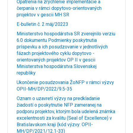
Opatrenia na zrýchlenie implementácie a
čerpania v rámci dopytovo-orientovaných
projektov v gescii MH SR
E-bulletin č. 2 máj/20223
Ministerstvo hospodárstva SR zverejnilo verziu
6.0 dokumentu Podmienky poskytnutia
príspevku a ich posudzovanie v jednotlivých
fázach projektového cyklu dopytovo -
orientovaných projektov OP II v gescii
Ministerstva hospodárstva Slovenskej
republiky
Ukončenie posudzovania ŽoNFP v rámci výzvy
OPII-MH/DP/2022/9.5-35
Oznam o uzavretí výzvy na predkladanie
žiadostí o poskytnutie NFP zameranej na
podporu projektov, ktorým bola udelená známka
excelentnosti za kvalitu (Seal of Excellence) v
Bratislavskom kraji (kód výzvy: OPII-
MH/DP/2021/12.1-33)