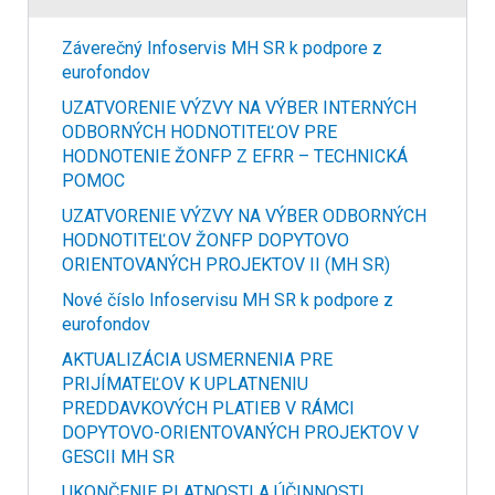
Záverečný Infoservis MH SR k podpore z
eurofondov
UZATVORENIE VÝZVY NA VÝBER INTERNÝCH
ODBORNÝCH HODNOTITEĽOV PRE
HODNOTENIE ŽONFP Z EFRR – TECHNICKÁ
POMOC
UZATVORENIE VÝZVY NA VÝBER ODBORNÝCH
HODNOTITEĽOV ŽONFP DOPYTOVO
ORIENTOVANÝCH PROJEKTOV II (MH SR)
Nové číslo Infoservisu MH SR k podpore z
eurofondov
AKTUALIZÁCIA USMERNENIA PRE
PRIJÍMATEĽOV K UPLATNENIU
PREDDAVKOVÝCH PLATIEB V RÁMCI
DOPYTOVO-ORIENTOVANÝCH PROJEKTOV V
GESCII MH SR
UKONČENIE PLATNOSTI A ÚČINNOSTI