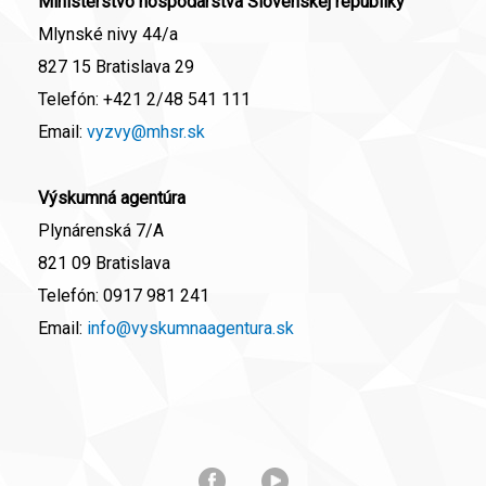
Ministerstvo hospodárstva Slovenskej republiky
Mlynské nivy 44/a
827 15 Bratislava 29
Telefón:
+421 2/48 541 111
Email:
vyzvy@mhsr.sk
Výskumná agentúra
Plynárenská 7/A
821 09 Bratislava
Telefón:
0917 981 241
Email:
info@vyskumnaagentura.sk