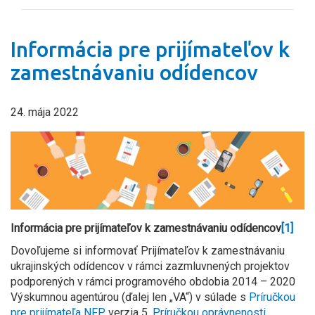
Informácia pre prijímateľov k
zamestnávaniu odídencov
24. mája 2022
Informácia
pre prijímateľov k zamestnávaniu odídencov
[1]
Dovoľujeme si informovať Prijímateľov k zamestnávaniu
ukrajinských odídencov v rámci zazmluvnených projektov
podporených v rámci programového obdobia 2014 – 2020
Výskumnou agentúrou (ďalej len „VA“) v súlade s
Príručkou
pre prijímateľa NFP
, verzia 5,
Príručkou oprávnenosti