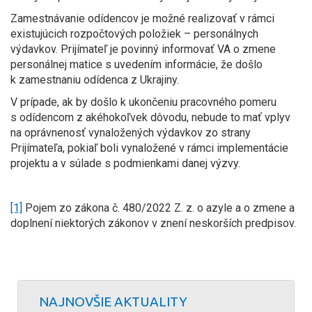
Zamestnávanie odídencov je možné realizovať v rámci
existujúcich rozpočtových položiek – personálnych
výdavkov. Prijímateľ je povinný informovať VA o zmene
personálnej matice s uvedením informácie, že došlo
k zamestnaniu odídenca z Ukrajiny.
V prípade, ak by došlo k ukončeniu pracovného pomeru
s odídencom z akéhokoľvek dôvodu, nebude to mať vplyv
na oprávnenosť vynaložených výdavkov zo strany
Prijímateľa, pokiaľ boli vynaložené v rámci implementácie
projektu a v súlade s podmienkami danej výzvy.
[1]
Pojem zo zákona č. 480/2022 Z. z. o azyle a o zmene a
doplnení niektorých zákonov v znení neskorších predpisov.
NAJNOVŠIE AKTUALITY