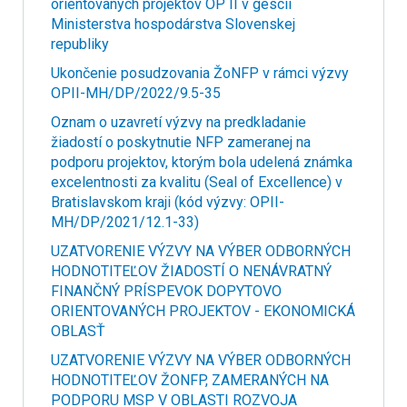
orientovaných projektov OP II v gescii
Ministerstva hospodárstva Slovenskej
republiky
Ukončenie posudzovania ŽoNFP v rámci výzvy
OPII-MH/DP/2022/9.5-35
Oznam o uzavretí výzvy na predkladanie
žiadostí o poskytnutie NFP zameranej na
podporu projektov, ktorým bola udelená známka
excelentnosti za kvalitu (Seal of Excellence) v
Bratislavskom kraji (kód výzvy: OPII-
MH/DP/2021/12.1-33)
UZATVORENIE VÝZVY NA VÝBER ODBORNÝCH
HODNOTITEĽOV ŽIADOSTÍ O NENÁVRATNÝ
FINANČNÝ PRÍSPEVOK DOPYTOVO
ORIENTOVANÝCH PROJEKTOV - EKONOMICKÁ
OBLASŤ
UZATVORENIE VÝZVY NA VÝBER ODBORNÝCH
HODNOTITEĽOV ŽONFP, ZAMERANÝCH NA
PODPORU MSP V OBLASTI ROZVOJA