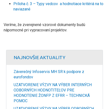
Príloha č. 3 – Typy vedcov a hodnotiace kritériá na to
naviazané
Veríme, že zverejnené vzorové dokumenty budú
nápomocné pri vypracovaní projektov.
NAJNOVŠIE AKTUALITY
Záverečný Infoservis MH SR k podpore z
eurofondov
UZATVORENIE VÝZVY NA VÝBER INTERNÝCH
ODBORNÝCH HODNOTITEĽOV PRE
HODNOTENIE ŽONFP Z EFRR – TECHNICKÁ
POMOC
UZATVORENIE VÝZVY NA VÝBER ODBORNÝCH