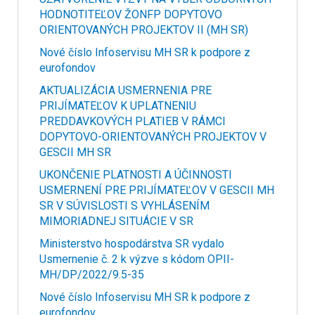
HODNOTITEĽOV ŽONFP DOPYTOVO
ORIENTOVANÝCH PROJEKTOV II (MH SR)
Nové číslo Infoservisu MH SR k podpore z
eurofondov
AKTUALIZÁCIA USMERNENIA PRE
PRIJÍMATEĽOV K UPLATNENIU
PREDDAVKOVÝCH PLATIEB V RÁMCI
DOPYTOVO-ORIENTOVANÝCH PROJEKTOV V
GESCII MH SR
UKONČENIE PLATNOSTI A ÚČINNOSTI
USMERNENÍ PRE PRIJÍMATEĽOV V GESCII MH
SR V SÚVISLOSTI S VYHLÁSENÍM
MIMORIADNEJ SITUÁCIE V SR
Ministerstvo hospodárstva SR vydalo
Usmernenie č. 2 k výzve s kódom OPII-
MH/DP/2022/9.5-35
Nové číslo Infoservisu MH SR k podpore z
eurofondov