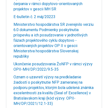
čerpania v rámci dopytovo-orientovaných
projektov v gescii MH SR
E-bulletin č. 2 máj/20223
Ministerstvo hospodárstva SR zverejnilo verziu
6.0 dokumentu Podmienky poskytnutia
príspevku a ich posudzovanie v jednotlivých
fázach projektového cyklu dopytovo -
orientovaných projektov OP II v gescii
Ministerstva hospodárstva Slovenskej
republiky
Ukončenie posudzovania ŽoNFP v rámci výzvy
OPII-MH/DP/2022/9.5-35
Oznam o uzavretí výzvy na predkladanie
žiadostí o poskytnutie NFP zameranej na
podporu projektov, ktorým bola udelená známka
excelentnosti za kvalitu (Seal of Excellence) v
Bratislavskom kraji (kód výzvy: OPII-
MH/DP/2021/12.1-33)