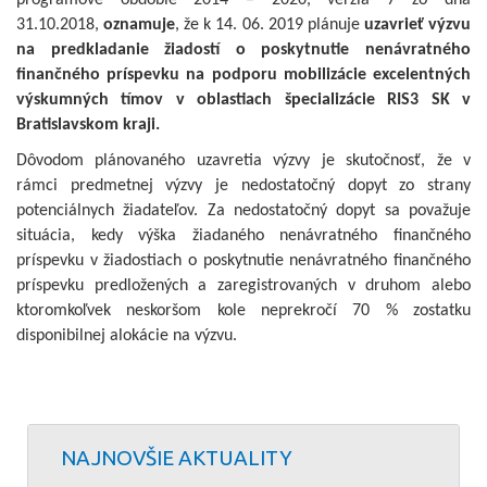
programové obdobie 2014 – 2020, verzia 7 zo dňa
31.10.2018,
oznamuje
, že k 14. 06. 2019 plánuje
uzavrieť výzvu
na predkladanie žiadostí o poskytnutie nenávratného
finančného príspevku na podporu mobilizácie excelentných
výskumných tímov v oblastiach špecializácie RIS3 SK v
Bratislavskom kraji.
Dôvodom plánovaného uzavretia výzvy je skutočnosť, že v
rámci predmetnej výzvy je nedostatočný dopyt zo strany
potenciálnych žiadateľov. Za nedostatočný dopyt sa považuje
situácia, kedy výška žiadaného nenávratného finančného
príspevku v žiadostiach o poskytnutie nenávratného finančného
príspevku predložených a zaregistrovaných v druhom alebo
ktoromkoľvek neskoršom kole neprekročí 70 % zostatku
disponibilnej alokácie na výzvu.
NAJNOVŠIE AKTUALITY