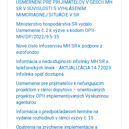
USMERNENÍ PRE PRIJÍMATEĽOV V GESCII MH
SR V SÚVISLOSTI S VYHLÁSENÍM
MIMORIADNEJ SITUÁCIE V SR
Ministerstvo hospodárstva SR vydalo
Usmernenie č. 2 k výzve s kódom OPII-
MH/DP/2022/9.5-35
Nové číslo Infoservisu MH SR k podpore z
eurofondov
Informácia o nedostupnosti infolinky MH SR a
telefonických liniek - AKTUALIZÁCIA 14.7.2023
Infolinka opäť dostupná
Usmernenie pre prijímateľov k nefungujúcim
projektom v rámci dopytovo – orientovaných
projektov OPII implementovaných Výskumnou
agentúrou
Informácia o predpokladanom termíne na
vydanie rozhodnutí v rámci výzvy č. 35
Opatrenia na zrýchlenie implementácie a