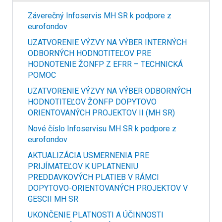
Záverečný Infoservis MH SR k podpore z
eurofondov
UZATVORENIE VÝZVY NA VÝBER INTERNÝCH
ODBORNÝCH HODNOTITEĽOV PRE
HODNOTENIE ŽONFP Z EFRR – TECHNICKÁ
POMOC
UZATVORENIE VÝZVY NA VÝBER ODBORNÝCH
HODNOTITEĽOV ŽONFP DOPYTOVO
ORIENTOVANÝCH PROJEKTOV II (MH SR)
Nové číslo Infoservisu MH SR k podpore z
eurofondov
AKTUALIZÁCIA USMERNENIA PRE
PRIJÍMATEĽOV K UPLATNENIU
PREDDAVKOVÝCH PLATIEB V RÁMCI
DOPYTOVO-ORIENTOVANÝCH PROJEKTOV V
GESCII MH SR
UKONČENIE PLATNOSTI A ÚČINNOSTI