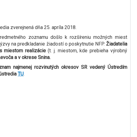
dia zverejnená dňa 25. apríla 2018.
redmetného zoznamu došlo k rozšíreniu možných miest
výzvy na predkladanie žiadostí o poskytnutie NFP.
Žiadatelia
 miestom realizácie
(t. j. miestom, kde prebieha výrobný
evoča a v okrese Snina.
znam najmenej rozvinutých okresov SR vedený Ústredím
 ústredia
TU
.