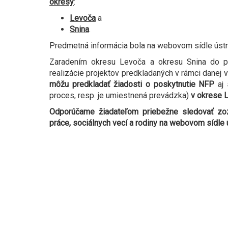
okresy
:
Levoča
a
Snina
.
Predmetná informácia bola na webovom sídle ústre
Zaradením okresu Levoča a okresu Snina do p
realizácie projektov predkladaných v rámci danej 
môžu predkladať žiadosti o poskytnutie NFP
aj
s
proces, resp. je umiestnená prevádzka)
v okrese L
Odporúčame žiadateľom priebežne sledovať zo
práce, sociálnych vecí a rodiny na webovom sídle