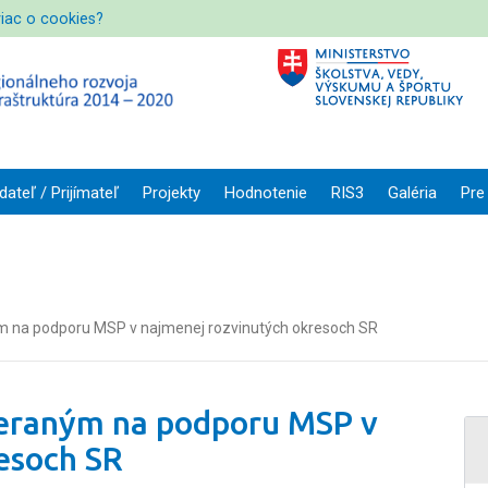
viac o cookies?
dateľ / Prijímateľ
Projekty
Hodnotenie
RIS3
Galéria
Pre
 na podporu MSP v najmenej rozvinutých okresoch SR
eraným na podporu MSP v
esoch SR