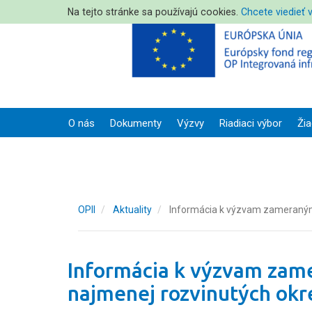
Na tejto stránke sa používajú cookies.
Chcete viedieť 
O nás
Dokumenty
Výzvy
Riadiaci výbor
Žia
OPII
Aktuality
Informácia k výzvam zameraným
Informácia k výzvam zam
najmenej rozvinutých okr