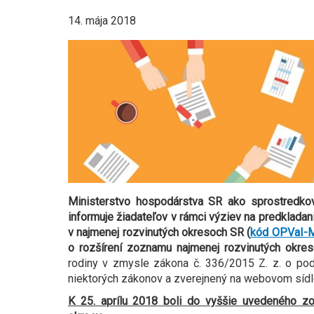
14. mája 2018
Ministerstvo hospodárstva SR
ako sprostredko
informuje žiadateľov v rámci výziev na predklad
v najmenej rozvinutých okresoch SR (
kód OPVaI-
o rozšírení zoznamu
najmenej rozvinutých okre
rodiny v zmysle zákona č. 336/2015 Z. z. o po
niektorých zákonov a zverejnený na webovom sídle
K 25. aprílu 2018
boli do vyššie uvedeného z