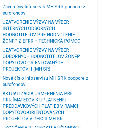
Záverečný Infoservis MH SR k podpore z
eurofondov
UZATVORENIE VÝZVY NA VÝBER
INTERNÝCH ODBORNÝCH
HODNOTITEĽOV PRE HODNOTENIE
ŽONFP Z EFRR – TECHNICKÁ POMOC
UZATVORENIE VÝZVY NA VÝBER
ODBORNÝCH HODNOTITEĽOV ŽONFP
DOPYTOVO ORIENTOVANÝCH
PROJEKTOV II (MH SR)
Nové číslo Infoservisu MH SR k podpore z
eurofondov
AKTUALIZÁCIA USMERNENIA PRE
PRIJÍMATEĽOV K UPLATNENIU
PREDDAVKOVÝCH PLATIEB V RÁMCI
DOPYTOVO-ORIENTOVANÝCH
PROJEKTOV V GESCII MH SR
UKONČENIE PLATNOSTI A ÚČINNOSTI