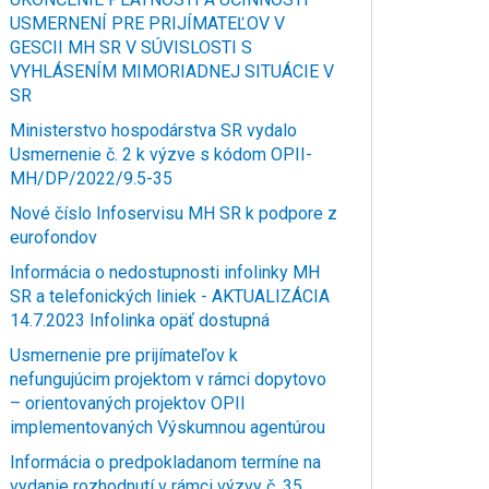
USMERNENÍ PRE PRIJÍMATEĽOV V
GESCII MH SR V SÚVISLOSTI S
VYHLÁSENÍM MIMORIADNEJ SITUÁCIE V
SR
Ministerstvo hospodárstva SR vydalo
Usmernenie č. 2 k výzve s kódom OPII-
MH/DP/2022/9.5-35
Nové číslo Infoservisu MH SR k podpore z
eurofondov
Informácia o nedostupnosti infolinky MH
SR a telefonických liniek - AKTUALIZÁCIA
14.7.2023 Infolinka opäť dostupná
Usmernenie pre prijímateľov k
nefungujúcim projektom v rámci dopytovo
– orientovaných projektov OPII
implementovaných Výskumnou agentúrou
Informácia o predpokladanom termíne na
vydanie rozhodnutí v rámci výzvy č. 35