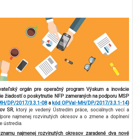
vateľský orgán pre operačný program Výskum a inovácie
anie žiadostí o poskytnutie NFP zameraných na podporu MSP
MH/DP/2017/3.3.1-08
a
kód OPVaI-MH/DP/2017/3.3.1-14
)
sov SR
, ktorý je vedený Ústredím práce, sociálnych vecí a
dpore najmenej rozvinutých okresov a o zmene a doplnení
 ústredia.
oznamu najmenej rozvinutých okresov zaradené dva nové