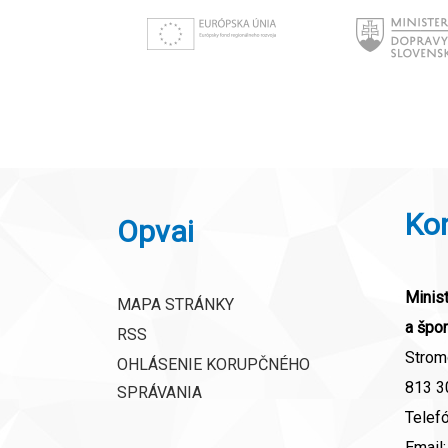
Ko
Opvai
Minist
MAPA STRÁNKY
a špor
RSS
Strom
OHLÁSENIE KORUPČNÉHO
813 30
SPRÁVANIA
Telef
Email