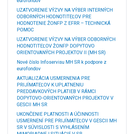
eurofondov
UZATVORENIE VÝZVY NA VÝBER INTERNÝCH
ODBORNÝCH HODNOTITEĽOV PRE
HODNOTENIE ŽONFP Z EFRR – TECHNICKÁ
POMOC
UZATVORENIE VÝZVY NA VÝBER ODBORNÝCH
HODNOTITEĽOV ŽONFP DOPYTOVO
ORIENTOVANÝCH PROJEKTOV II (MH SR)
Nové číslo Infoservisu MH SR k podpore z
eurofondov
AKTUALIZÁCIA USMERNENIA PRE
PRIJÍMATEĽOV K UPLATNENIU
PREDDAVKOVÝCH PLATIEB V RÁMCI
DOPYTOVO-ORIENTOVANÝCH PROJEKTOV V
GESCII MH SR
UKONČENIE PLATNOSTI A ÚČINNOSTI
USMERNENÍ PRE PRIJÍMATEĽOV V GESCII MH
SR V SÚVISLOSTI S VYHLÁSENÍM
MIMORIADNEJ SITUÁCIE V SR