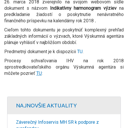
26. marca 2018 zverejnilo na svojom webovom sídle
dokument s názvom
Indikatívny harmonogram výziev
na
predkladanie žiadostí o poskytnutie nenávratného
finančného príspevku na kalendárny rok 2018
.
Cieľom tohto dokumentu je poskytnúť komplexný prehľad
základných informácií o výzvach, ktoré Výskumná agentúra
plánuje vyhlásiť v najbližšom období.
Predmetný dokument je k dispozícii
TU
.
Procesy schvaľovania IHV na rok 2018
sprostredkovateľského orgánu Výskumná agentúra si
môžete pozrieť
TU
:
NAJNOVŠIE AKTUALITY
Záverečný Infoservis MH SR k podpore z