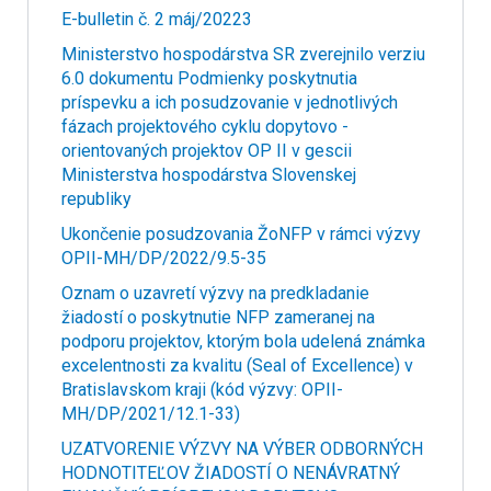
E-bulletin č. 2 máj/20223
Ministerstvo hospodárstva SR zverejnilo verziu
6.0 dokumentu Podmienky poskytnutia
príspevku a ich posudzovanie v jednotlivých
fázach projektového cyklu dopytovo -
orientovaných projektov OP II v gescii
Ministerstva hospodárstva Slovenskej
republiky
Ukončenie posudzovania ŽoNFP v rámci výzvy
OPII-MH/DP/2022/9.5-35
Oznam o uzavretí výzvy na predkladanie
žiadostí o poskytnutie NFP zameranej na
podporu projektov, ktorým bola udelená známka
excelentnosti za kvalitu (Seal of Excellence) v
Bratislavskom kraji (kód výzvy: OPII-
MH/DP/2021/12.1-33)
UZATVORENIE VÝZVY NA VÝBER ODBORNÝCH
HODNOTITEĽOV ŽIADOSTÍ O NENÁVRATNÝ