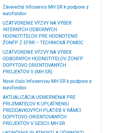
Záverečný Infoservis MH SR k podpore z
eurofondov
UZATVORENIE VÝZVY NA VÝBER
INTERNÝCH ODBORNÝCH
HODNOTITEĽOV PRE HODNOTENIE
ŽONFP Z EFRR – TECHNICKÁ POMOC
UZATVORENIE VÝZVY NA VÝBER
ODBORNÝCH HODNOTITEĽOV ŽONFP
DOPYTOVO ORIENTOVANÝCH
PROJEKTOV II (MH SR)
Nové číslo Infoservisu MH SR k podpore z
eurofondov
AKTUALIZÁCIA USMERNENIA PRE
PRIJÍMATEĽOV K UPLATNENIU
PREDDAVKOVÝCH PLATIEB V RÁMCI
DOPYTOVO-ORIENTOVANÝCH
PROJEKTOV V GESCII MH SR
UKONČENIE PLATNOSTI A ÚČINNOSTI