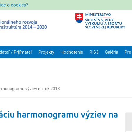
viac o cookies?
dateľ / Prijímateľ
Projekty
Hodnotenie
RIS3
Galéria
Pre
harmonogramu výziev na rok 2018
záciu harmonogramu výziev na