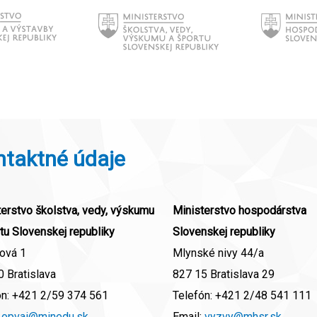
ntaktné údaje
erstvo školstva, vedy, výskumu
Ministerstvo hospodárstva
tu Slovenskej republiky
Slovenskej republiky
ová 1
Mlynské nivy 44/a
 Bratislava
827 15 Bratislava 29
ón:
+421 2/59 374 561
Telefón:
+421 2/48 541 111
:
opvai@minedu.sk
Email:
vyzvy@mhsr.sk