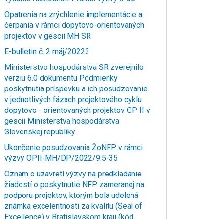
Opatrenia na zrýchlenie implementácie a
čerpania v rámci dopytovo-orientovaných
projektov v gescii MH SR
E-bulletin č. 2 máj/20223
Ministerstvo hospodárstva SR zverejnilo
verziu 6.0 dokumentu Podmienky
poskytnutia príspevku a ich posudzovanie
v jednotlivých fázach projektového cyklu
dopytovo - orientovaných projektov OP II v
gescii Ministerstva hospodárstva
Slovenskej republiky
Ukončenie posudzovania ŽoNFP v rámci
výzvy OPII-MH/DP/2022/9.5-35
Oznam o uzavretí výzvy na predkladanie
žiadostí o poskytnutie NFP zameranej na
podporu projektov, ktorým bola udelená
známka excelentnosti za kvalitu (Seal of
Excellence) v Bratislavskom kraji (kód