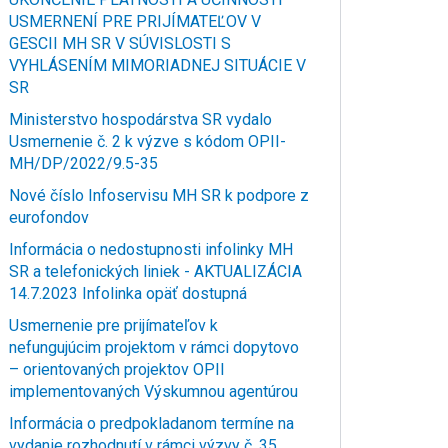
USMERNENÍ PRE PRIJÍMATEĽOV V
GESCII MH SR V SÚVISLOSTI S
VYHLÁSENÍM MIMORIADNEJ SITUÁCIE V
SR
Ministerstvo hospodárstva SR vydalo
Usmernenie č. 2 k výzve s kódom OPII-
MH/DP/2022/9.5-35
Nové číslo Infoservisu MH SR k podpore z
eurofondov
Informácia o nedostupnosti infolinky MH
SR a telefonických liniek - AKTUALIZÁCIA
14.7.2023 Infolinka opäť dostupná
Usmernenie pre prijímateľov k
nefungujúcim projektom v rámci dopytovo
– orientovaných projektov OPII
implementovaných Výskumnou agentúrou
Informácia o predpokladanom termíne na
vydanie rozhodnutí v rámci výzvy č. 35