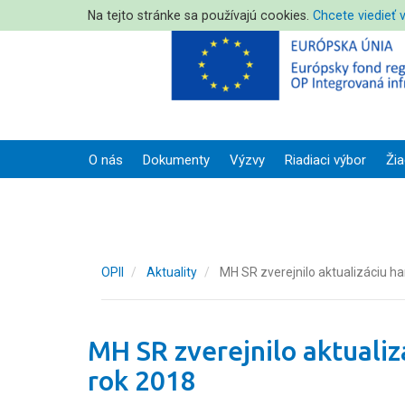
Na tejto stránke sa používajú cookies.
Chcete viedieť 
O nás
Dokumenty
Výzvy
Riadiaci výbor
Žia
OPII
Aktuality
MH SR zverejnilo aktualizáciu 
MH SR zverejnilo aktuali
rok 2018