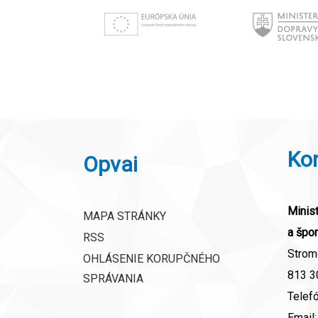
Ko
Opvai
Minist
MAPA STRÁNKY
a špor
RSS
Strom
OHLÁSENIE KORUPČNÉHO
813 30
SPRÁVANIA
Telef
Email