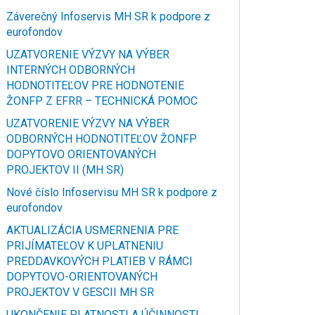
Záverečný Infoservis MH SR k podpore z
eurofondov
UZATVORENIE VÝZVY NA VÝBER
INTERNÝCH ODBORNÝCH
HODNOTITEĽOV PRE HODNOTENIE
ŽONFP Z EFRR – TECHNICKÁ POMOC
UZATVORENIE VÝZVY NA VÝBER
ODBORNÝCH HODNOTITEĽOV ŽONFP
DOPYTOVO ORIENTOVANÝCH
PROJEKTOV II (MH SR)
Nové číslo Infoservisu MH SR k podpore z
eurofondov
AKTUALIZÁCIA USMERNENIA PRE
PRIJÍMATEĽOV K UPLATNENIU
PREDDAVKOVÝCH PLATIEB V RÁMCI
DOPYTOVO-ORIENTOVANÝCH
PROJEKTOV V GESCII MH SR
UKONČENIE PLATNOSTI A ÚČINNOSTI