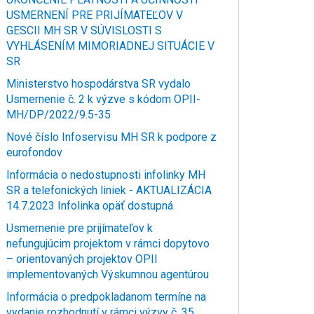
USMERNENÍ PRE PRIJÍMATEĽOV V
GESCII MH SR V SÚVISLOSTI S
VYHLÁSENÍM MIMORIADNEJ SITUÁCIE V
SR
Ministerstvo hospodárstva SR vydalo
Usmernenie č. 2 k výzve s kódom OPII-
MH/DP/2022/9.5-35
Nové číslo Infoservisu MH SR k podpore z
eurofondov
Informácia o nedostupnosti infolinky MH
SR a telefonických liniek - AKTUALIZÁCIA
14.7.2023 Infolinka opäť dostupná
Usmernenie pre prijímateľov k
nefungujúcim projektom v rámci dopytovo
– orientovaných projektov OPII
implementovaných Výskumnou agentúrou
Informácia o predpokladanom termíne na
vydanie rozhodnutí v rámci výzvy č. 35