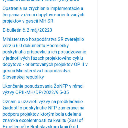
Opatrenia na zrýchlenie implementácie a
čerpania v rámci dopytovo-orientovaných
projektov v gescii MH SR
E-bulletin č. 2 máj/20223
Ministerstvo hospodárstva SR zverejnilo
verziu 6.0 dokumentu Podmienky
poskytnutia príspevku a ich posudzovanie
v jednotlivých fázach projektového cyklu
dopytovo - orientovaných projektov OP II v
gescii Ministerstva hospodárstva
Slovenskej republiky
Ukončenie posudzovania ŽoNFP v rámci
výzvy OPII-MH/DP/2022/9.5-35
Oznam o uzavretí výzvy na predkladanie
žiadostí o poskytnutie NFP zameranej na
podporu projektov, ktorým bola udelená
známka excelentnosti za kvalitu (Seal of
Excellence) v Bratislavskom kraji (kód