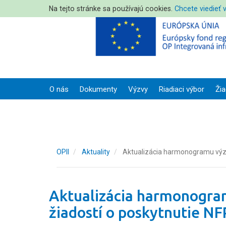
Na tejto stránke sa používajú cookies.
Chcete viedieť 
O nás
Dokumenty
Výzvy
Riadiaci výbor
Žia
OPII
Aktuality
Aktualizácia harmonogramu výzie
Aktualizácia harmonogra
žiadostí o poskytnutie NF