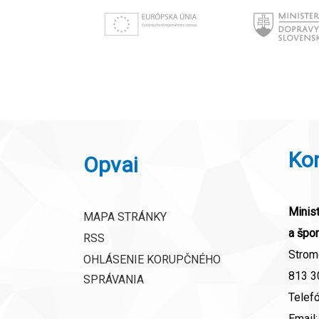
Ko
Opvai
Minist
MAPA STRÁNKY
a špor
RSS
Strom
OHLÁSENIE KORUPČNÉHO
813 30
SPRÁVANIA
Telef
Email