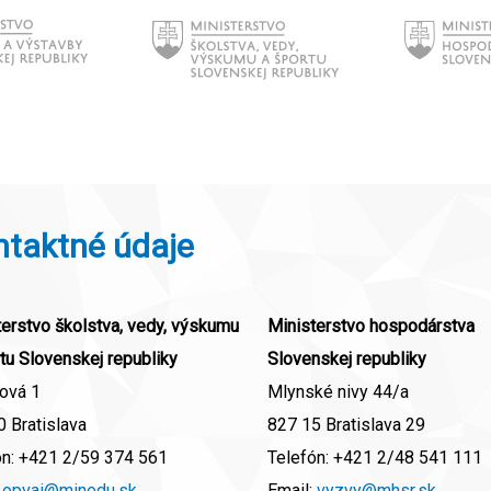
ntaktné údaje
erstvo školstva, vedy, výskumu
Ministerstvo hospodárstva
tu Slovenskej republiky
Slovenskej republiky
ová 1
Mlynské nivy 44/a
 Bratislava
827 15 Bratislava 29
ón:
+421 2/59 374 561
Telefón:
+421 2/48 541 111
:
opvai@minedu.sk
Email:
vyzvy@mhsr.sk