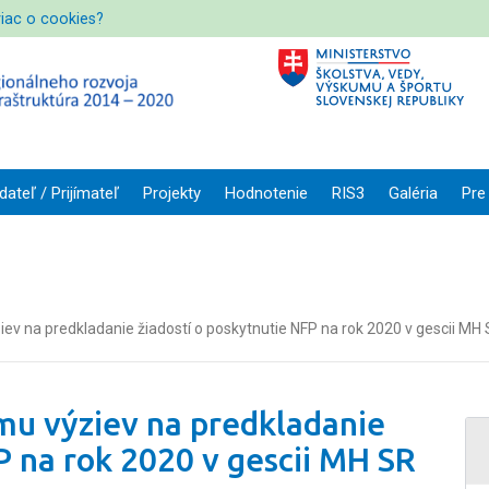
viac o cookies?
dateľ / Prijímateľ
Projekty
Hodnotenie
RIS3
Galéria
Pre
v na predkladanie žiadostí o poskytnutie NFP na rok 2020 v gescii MH
mu výziev na predkladanie
P na rok 2020 v gescii MH SR