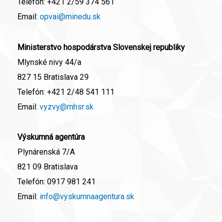
Telefón:
+421 2/59 374 561
Email:
opvai@minedu.sk
Ministerstvo hospodárstva Slovenskej republiky
Mlynské nivy 44/a
827 15 Bratislava 29
Telefón:
+421 2/48 541 111
Email:
vyzvy@mhsr.sk
Výskumná agentúra
Plynárenská 7/A
821 09 Bratislava
Telefón:
0917 981 241
Email:
info@vyskumnaagentura.sk