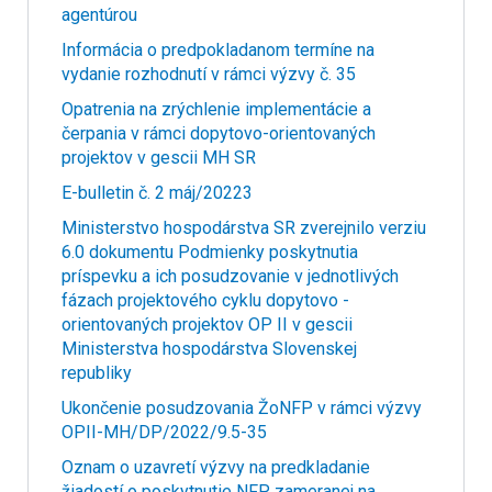
agentúrou
Informácia o predpokladanom termíne na
vydanie rozhodnutí v rámci výzvy č. 35
Opatrenia na zrýchlenie implementácie a
čerpania v rámci dopytovo-orientovaných
projektov v gescii MH SR
E-bulletin č. 2 máj/20223
Ministerstvo hospodárstva SR zverejnilo verziu
6.0 dokumentu Podmienky poskytnutia
príspevku a ich posudzovanie v jednotlivých
fázach projektového cyklu dopytovo -
orientovaných projektov OP II v gescii
Ministerstva hospodárstva Slovenskej
republiky
Ukončenie posudzovania ŽoNFP v rámci výzvy
OPII-MH/DP/2022/9.5-35
Oznam o uzavretí výzvy na predkladanie
žiadostí o poskytnutie NFP zameranej na