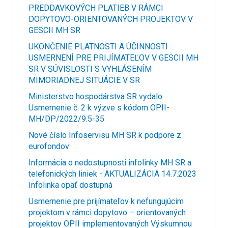
PREDDAVKOVÝCH PLATIEB V RÁMCI
DOPYTOVO-ORIENTOVANÝCH PROJEKTOV V
GESCII MH SR
UKONČENIE PLATNOSTI A ÚČINNOSTI
USMERNENÍ PRE PRIJÍMATEĽOV V GESCII MH
SR V SÚVISLOSTI S VYHLÁSENÍM
MIMORIADNEJ SITUÁCIE V SR
Ministerstvo hospodárstva SR vydalo
Usmernenie č. 2 k výzve s kódom OPII-
MH/DP/2022/9.5-35
Nové číslo Infoservisu MH SR k podpore z
eurofondov
Informácia o nedostupnosti infolinky MH SR a
telefonických liniek - AKTUALIZÁCIA 14.7.2023
Infolinka opäť dostupná
Usmernenie pre prijímateľov k nefungujúcim
projektom v rámci dopytovo – orientovaných
projektov OPII implementovaných Výskumnou