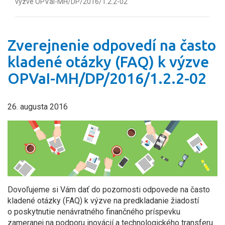
výzve OPVaI-MH/DP/2016/1.2.2-02
Zverejnenie odpovedí na často
kladené otázky (FAQ) k výzve
OPVaI-MH/DP/2016/1.2.2-02
26. augusta 2016
Dovoľujeme si Vám dať do pozornosti odpovede na často
kladené otázky (FAQ) k výzve na predkladanie žiadostí
o poskytnutie nenávratného finančného príspevku
zameranej na podporu inovácií a technologického transferu