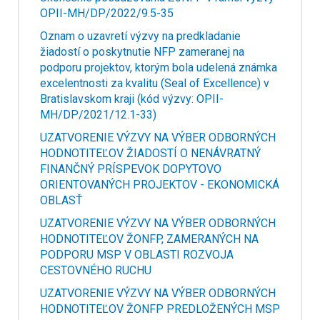
OPII-MH/DP/2022/9.5-35
Oznam o uzavretí výzvy na predkladanie
žiadostí o poskytnutie NFP zameranej na
podporu projektov, ktorým bola udelená známka
excelentnosti za kvalitu (Seal of Excellence) v
Bratislavskom kraji (kód výzvy: OPII-
MH/DP/2021/12.1-33)
UZATVORENIE VÝZVY NA VÝBER ODBORNÝCH
HODNOTITEĽOV ŽIADOSTÍ O NENÁVRATNÝ
FINANČNÝ PRÍSPEVOK DOPYTOVO
ORIENTOVANÝCH PROJEKTOV - EKONOMICKÁ
OBLASŤ
UZATVORENIE VÝZVY NA VÝBER ODBORNÝCH
HODNOTITEĽOV ŽONFP, ZAMERANÝCH NA
PODPORU MSP V OBLASTI ROZVOJA
CESTOVNÉHO RUCHU
UZATVORENIE VÝZVY NA VÝBER ODBORNÝCH
HODNOTITEĽOV ŽONFP PREDLOŽENÝCH MSP