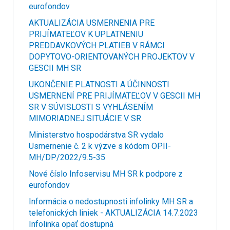
eurofondov
AKTUALIZÁCIA USMERNENIA PRE
PRIJÍMATEĽOV K UPLATNENIU
PREDDAVKOVÝCH PLATIEB V RÁMCI
DOPYTOVO-ORIENTOVANÝCH PROJEKTOV V
GESCII MH SR
UKONČENIE PLATNOSTI A ÚČINNOSTI
USMERNENÍ PRE PRIJÍMATEĽOV V GESCII MH
SR V SÚVISLOSTI S VYHLÁSENÍM
MIMORIADNEJ SITUÁCIE V SR
Ministerstvo hospodárstva SR vydalo
Usmernenie č. 2 k výzve s kódom OPII-
MH/DP/2022/9.5-35
Nové číslo Infoservisu MH SR k podpore z
eurofondov
Informácia o nedostupnosti infolinky MH SR a
telefonických liniek - AKTUALIZÁCIA 14.7.2023
Infolinka opäť dostupná