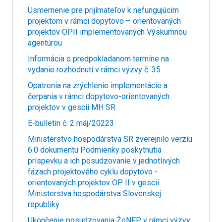
Usmernenie pre prijímateľov k nefungujúcim
projektom v rámci dopytovo – orientovaných
projektov OPII implementovaných Výskumnou
agentúrou
Informácia o predpokladanom termíne na
vydanie rozhodnutí v rámci výzvy č. 35
Opatrenia na zrýchlenie implementácie a
čerpania v rámci dopytovo-orientovaných
projektov v gescii MH SR
E-bulletin č. 2 máj/20223
Ministerstvo hospodárstva SR zverejnilo verziu
6.0 dokumentu Podmienky poskytnutia
príspevku a ich posudzovanie v jednotlivých
fázach projektového cyklu dopytovo -
orientovaných projektov OP II v gescii
Ministerstva hospodárstva Slovenskej
republiky
Ukončenie posudzovania ŽoNFP v rámci výzvy