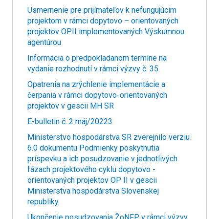
Usmernenie pre prijímateľov k nefungujúcim
projektom v rámci dopytovo – orientovaných
projektov OPII implementovaných Výskumnou
agentúrou
Informácia o predpokladanom termíne na
vydanie rozhodnutí v rámci výzvy č. 35
Opatrenia na zrýchlenie implementácie a
čerpania v rámci dopytovo-orientovaných
projektov v gescii MH SR
E-bulletin č. 2 máj/20223
Ministerstvo hospodárstva SR zverejnilo verziu
6.0 dokumentu Podmienky poskytnutia
príspevku a ich posudzovanie v jednotlivých
fázach projektového cyklu dopytovo -
orientovaných projektov OP II v gescii
Ministerstva hospodárstva Slovenskej
republiky
Ukončenie posudzovania ŽoNFP v rámci výzvy