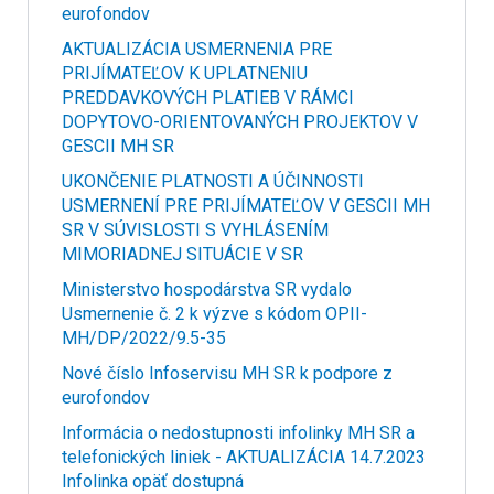
eurofondov
AKTUALIZÁCIA USMERNENIA PRE
PRIJÍMATEĽOV K UPLATNENIU
PREDDAVKOVÝCH PLATIEB V RÁMCI
DOPYTOVO-ORIENTOVANÝCH PROJEKTOV V
GESCII MH SR
UKONČENIE PLATNOSTI A ÚČINNOSTI
USMERNENÍ PRE PRIJÍMATEĽOV V GESCII MH
SR V SÚVISLOSTI S VYHLÁSENÍM
MIMORIADNEJ SITUÁCIE V SR
Ministerstvo hospodárstva SR vydalo
Usmernenie č. 2 k výzve s kódom OPII-
MH/DP/2022/9.5-35
Nové číslo Infoservisu MH SR k podpore z
eurofondov
Informácia o nedostupnosti infolinky MH SR a
telefonických liniek - AKTUALIZÁCIA 14.7.2023
Infolinka opäť dostupná