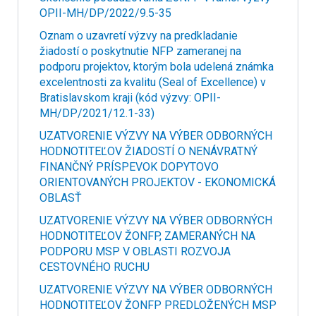
OPII-MH/DP/2022/9.5-35
Oznam o uzavretí výzvy na predkladanie
žiadostí o poskytnutie NFP zameranej na
podporu projektov, ktorým bola udelená známka
excelentnosti za kvalitu (Seal of Excellence) v
Bratislavskom kraji (kód výzvy: OPII-
MH/DP/2021/12.1-33)
UZATVORENIE VÝZVY NA VÝBER ODBORNÝCH
HODNOTITEĽOV ŽIADOSTÍ O NENÁVRATNÝ
FINANČNÝ PRÍSPEVOK DOPYTOVO
ORIENTOVANÝCH PROJEKTOV - EKONOMICKÁ
OBLASŤ
UZATVORENIE VÝZVY NA VÝBER ODBORNÝCH
HODNOTITEĽOV ŽONFP, ZAMERANÝCH NA
PODPORU MSP V OBLASTI ROZVOJA
CESTOVNÉHO RUCHU
UZATVORENIE VÝZVY NA VÝBER ODBORNÝCH
HODNOTITEĽOV ŽONFP PREDLOŽENÝCH MSP