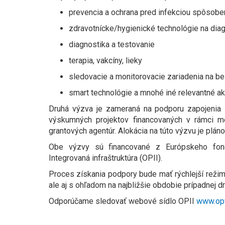
prevencia a ochrana pred infekciou spôsobe
zdravotnícke/hygienické technológie na diag
diagnostika a testovanie
terapia, vakcíny, lieky
sledovacie a monitorovacie zariadenia na bez
smart technológie a mnohé iné relevantné akt
Druhá výzva je zameraná na podporu zapojenia 
výskumných projektov financovaných v rámci m
grantových agentúr. Alokácia na túto výzvu je plán
Obe výzvy sú financované z Európskeho fond
Integrovaná infraštruktúra (OPII).
Proces získania podpory bude mať rýchlejší režim
ale aj s ohľadom na najbližšie obdobie prípadnej dru
Odporúčame sledovať webové sídlo OPII
www.opv