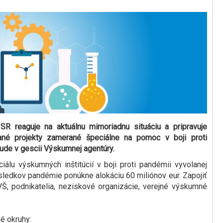
SR reaguje na aktuálnu mimoriadnu situáciu a pripravuje
ané projekty zamerané špeciálne na pomoc v boji proti
de v gescii Výskumnej agentúry.
álu výskumných inštitúcií v boji proti pandémii vyvolanej
ledkov pandémie ponúkne alokáciu 60 miliónov eur. Zapojiť
Š, podnikatelia, neziskové organizácie, verejné výskumné
é okruhy: