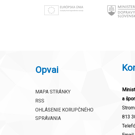
Ko
Opvai
Minist
MAPA STRÁNKY
a špor
RSS
Strom
OHLÁSENIE KORUPČNÉHO
813 30
SPRÁVANIA
Telef
Email