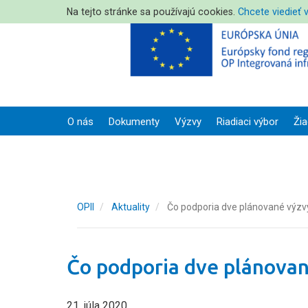
Na tejto stránke sa používajú cookies.
Chcete viedieť 
O nás
Dokumenty
Výzvy
Riadiaci výbor
Žia
OPII
Aktuality
Čo podporia dve plánované výzvy 
Čo podporia dve plánovan
21. júla 2020