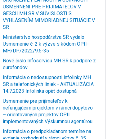
USMERNENÍ PRE PRIJÍMATEĽOV V
GESCII MH SR V SÚVISLOSTI S
VYHLÁSENÍM MIMORIADNEJ SITUÁCIE V
SR
Ministerstvo hospodárstva SR vydalo
Usmernenie č. 2 k výzve s kódom OPII-
MH/DP/2022/9.5-35
Nové číslo Infoservisu MH SR k podpore z
eurofondov
Informácia o nedostupnosti infolinky MH
SR a telefonických liniek - AKTUALIZÁCIA
14.7.2023 Infolinka opäť dostupná
Usmernenie pre prijímateľov k
nefungujúcim projektom v rámci dopytovo
– orientovaných projektov OPII
implementovaných Výskumnou agentúrou
Informácia o predpokladanom termíne na
vydanie rozhodnutí v rámci výzvy č. 35