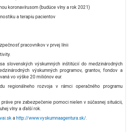
nou koronavírusom (budúce vlny a rok 2021)
nostiku a terapiu pacientov
pečnosť pracovníkov v prvej línii
ivity.
sa slovenských výskumných inštitúcií do medzinárodných
edzinárodných výskumných programov, grantov, fondov a
ovaná vo výške 20 miliónov eur.
u regionálneho rozvoja v rámci operačného programu
 práve pre zabezpečenie pomoci nielen v súčasnej situácii,
hej vlny a ďalší rok.
ai.sk
a
http://www.vyskumnaagentura.sk/
.