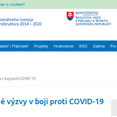
viac o cookies?
dateľ / Prijímateľ
Projekty
Hodnotenie
RIS3
Galéria
Pre
v boji proti COVID-19
é výzvy v boji proti COVID-19