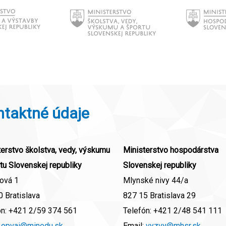
ntaktné údaje
erstvo školstva, vedy, výskumu
Ministerstvo hospodárstva
tu Slovenskej republiky
Slovenskej republiky
ová 1
Mlynské nivy 44/a
 Bratislava
827 15 Bratislava 29
ón:
+421 2/59 374 561
Telefón:
+421 2/48 541 111
:
opvai@minedu.sk
Email:
vyzvy@mhsr.sk