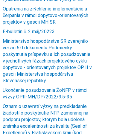
Opatrenia na zrýchlenie implementácie a
čerpania v rámci dopytovo-orientovaných
projektov v gescii MH SR
E-bulletin č. 2 máj/20223
Ministerstvo hospodárstva SR zverejnilo
verziu 6.0 dokumentu Podmienky
poskytnutia príspevku a ich posudzovanie
v jednotlivých fázach projektového cyklu
dopytovo - orientovaných projektov OP II v
gescii Ministerstva hospodárstva
Slovenskej republiky
Ukončenie posudzovania ŽoNFP v rámci
výzvy OPII-MH/DP/2022/9.5-35
Oznam o uzavretí výzvy na predkladanie
žiadostí o poskytnutie NFP zameranej na
podporu projektov, ktorým bola udelená
známka excelentnosti za kvalitu (Seal of
Excellence) v Bratislavskom kraji (kód