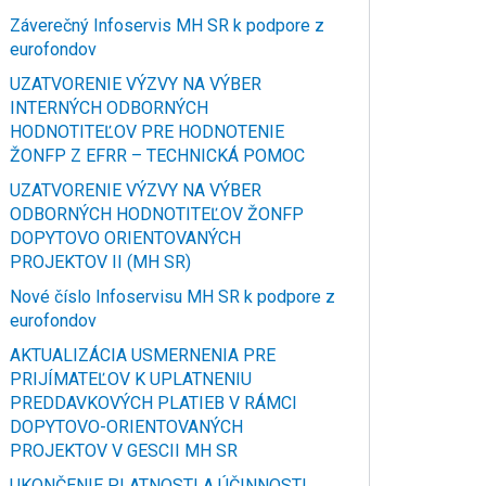
Záverečný Infoservis MH SR k podpore z
eurofondov
UZATVORENIE VÝZVY NA VÝBER
INTERNÝCH ODBORNÝCH
HODNOTITEĽOV PRE HODNOTENIE
ŽONFP Z EFRR – TECHNICKÁ POMOC
UZATVORENIE VÝZVY NA VÝBER
ODBORNÝCH HODNOTITEĽOV ŽONFP
DOPYTOVO ORIENTOVANÝCH
PROJEKTOV II (MH SR)
Nové číslo Infoservisu MH SR k podpore z
eurofondov
AKTUALIZÁCIA USMERNENIA PRE
PRIJÍMATEĽOV K UPLATNENIU
PREDDAVKOVÝCH PLATIEB V RÁMCI
DOPYTOVO-ORIENTOVANÝCH
PROJEKTOV V GESCII MH SR
UKONČENIE PLATNOSTI A ÚČINNOSTI