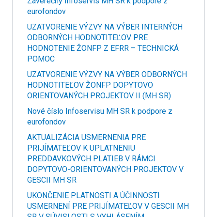
Záverečný Infoservis MH SR k podpore z
eurofondov
UZATVORENIE VÝZVY NA VÝBER INTERNÝCH
ODBORNÝCH HODNOTITEĽOV PRE
HODNOTENIE ŽONFP Z EFRR – TECHNICKÁ
POMOC
UZATVORENIE VÝZVY NA VÝBER ODBORNÝCH
HODNOTITEĽOV ŽONFP DOPYTOVO
ORIENTOVANÝCH PROJEKTOV II (MH SR)
Nové číslo Infoservisu MH SR k podpore z
eurofondov
AKTUALIZÁCIA USMERNENIA PRE
PRIJÍMATEĽOV K UPLATNENIU
PREDDAVKOVÝCH PLATIEB V RÁMCI
DOPYTOVO-ORIENTOVANÝCH PROJEKTOV V
GESCII MH SR
UKONČENIE PLATNOSTI A ÚČINNOSTI
USMERNENÍ PRE PRIJÍMATEĽOV V GESCII MH
SR V SÚVISLOSTI S VYHLÁSENÍM