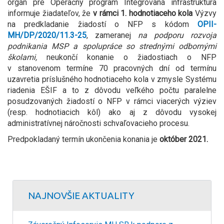
orgán pre Operačný program Integrovaná infraštruktúra
informuje žiadateľov, že
v rámci 1. hodnotiaceho kola
Výzvy
na predkladanie žiadostí o NFP s kódom
OPII-
MH/DP/2020/11.3-25
, zameranej
na podporu rozvoja
podnikania MSP a spolupráce so strednými odbornými
školami,
neukončí konanie o žiadostiach o NFP
v stanovenom termíne 70 pracovných dní od termínu
uzavretia príslušného hodnotiaceho kola v zmysle Systému
riadenia EŠIF a to z dôvodu veľkého počtu paralelne
posudzovaných žiadostí o NFP v rámci viacerých výziev
(resp. hodnotiacich kôl) ako aj z dôvodu vysokej
administratívnej náročnosti schvaľovacieho procesu.
Predpokladaný termín ukončenia konania je
október 2021.
NAJNOVŠIE AKTUALITY