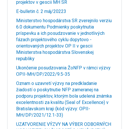
projektov v gescii MH SR
E-bulletin č. 2 máj/20223
Ministerstvo hospodárstva SR zverejnilo verziu
6.0 dokumentu Podmienky poskytnutia
príspevku a ich posudzovanie v jednotlivých
fázach projektového cyklu dopytovo -
orientovaných projektov OP II v gescii
Ministerstva hospodárstva Slovenskej
republiky
Ukončenie posudzovania ŽoNFP v rámci výzvy
OPII-MH/DP/2022/9.5-35
Oznam o uzavretí výzvy na predkladanie
žiadostí o poskytnutie NFP zameranej na
podporu projektov, ktorým bola udelená známka
excelentnosti za kvalitu (Seal of Excellence) v
Bratislavskom kraji (kód výzvy: OPII-
MH/DP/2021/12.1-33)
UZATVORENIE VÝZVY NA VÝBER ODBORNÝCH