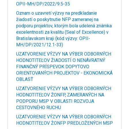
OPII-MH/DP/2022/9.5-35
Oznam o uzavretí výzvy na predkladanie
žiadostí o poskytnutie NFP zameranej na
podporu projektov, ktorým bola udelená známka
excelentnosti za kvalitu (Seal of Excellence) v
Bratislavskom kraji (kód výzvy: OPII-
MH/DP/2021/12.1-33)
UZATVORENIE VÝZVY NA VÝBER ODBORNÝCH
HODNOTITEĽOV ŽIADOSTÍ O NENÁVRATNÝ
FINANČNÝ PRÍSPEVOK DOPYTOVO
ORIENTOVANÝCH PROJEKTOV - EKONOMICKÁ
OBLASŤ
UZATVORENIE VÝZVY NA VÝBER ODBORNÝCH
HODNOTITEĽOV ŽONFP, ZAMERANÝCH NA
PODPORU MSP V OBLASTI ROZVOJA
CESTOVNÉHO RUCHU
UZATVORENIE VÝZVY NA VÝBER ODBORNÝCH
HODNOTITEĽOV ŽONFP PREDLOŽENÝCH MSP