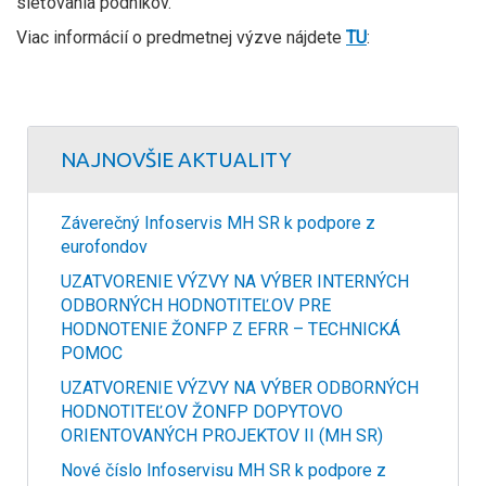
sieťovania podnikov.
Viac informácií o predmetnej výzve nájdete
TU
:
NAJNOVŠIE AKTUALITY
Záverečný Infoservis MH SR k podpore z
eurofondov
UZATVORENIE VÝZVY NA VÝBER INTERNÝCH
ODBORNÝCH HODNOTITEĽOV PRE
HODNOTENIE ŽONFP Z EFRR – TECHNICKÁ
POMOC
UZATVORENIE VÝZVY NA VÝBER ODBORNÝCH
HODNOTITEĽOV ŽONFP DOPYTOVO
ORIENTOVANÝCH PROJEKTOV II (MH SR)
Nové číslo Infoservisu MH SR k podpore z