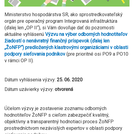
Ministerstvo hospodárstva SR, ako sprostredkovateľský
orgán pre operačný program Integrovaná infraštruktúra
(ďalej len „OP II“), si Vám dovoľuje dať do pozornosti
aktuálne vyhlásenú
Výzvu na výber odborných hodnotiteľov
žiadostí o nenávratný finančný príspevok (ďalej len
„ŽoNFP“) predložených klastrovými organizáciami v oblasti
podpory sieťovania podnikov
(pre prioritné osi PO9 a PO10
v rámci OP II).
Dátum vyhlásenia výzvy:
25. 06. 2020
Dátum uzávierky výzvy:
otvorená
Účelom výzvy je zostavenie zoznamu odborných
hodnotiteľov ŽoNFP s cieľom zabezpečiť kvalitný,
objektívny a transparentný hodnotiaci proces ŽoNFP
prostredníctvom nezávislých expertov v oblasti podpory