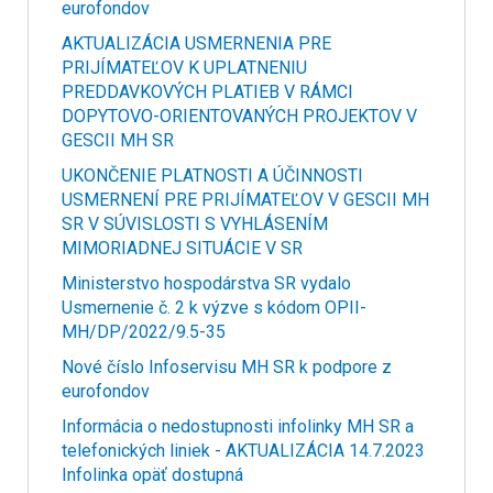
eurofondov
AKTUALIZÁCIA USMERNENIA PRE
PRIJÍMATEĽOV K UPLATNENIU
PREDDAVKOVÝCH PLATIEB V RÁMCI
DOPYTOVO-ORIENTOVANÝCH PROJEKTOV V
GESCII MH SR
UKONČENIE PLATNOSTI A ÚČINNOSTI
USMERNENÍ PRE PRIJÍMATEĽOV V GESCII MH
SR V SÚVISLOSTI S VYHLÁSENÍM
MIMORIADNEJ SITUÁCIE V SR
Ministerstvo hospodárstva SR vydalo
Usmernenie č. 2 k výzve s kódom OPII-
MH/DP/2022/9.5-35
Nové číslo Infoservisu MH SR k podpore z
eurofondov
Informácia o nedostupnosti infolinky MH SR a
telefonických liniek - AKTUALIZÁCIA 14.7.2023
Infolinka opäť dostupná