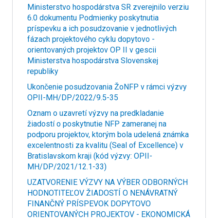
Ministerstvo hospodárstva SR zverejnilo verziu
6.0 dokumentu Podmienky poskytnutia
príspevku a ich posudzovanie v jednotlivých
fázach projektového cyklu dopytovo -
orientovaných projektov OP II v gescii
Ministerstva hospodárstva Slovenskej
republiky
Ukončenie posudzovania ŽoNFP v rámci výzvy
OPII-MH/DP/2022/9.5-35
Oznam o uzavretí výzvy na predkladanie
žiadostí o poskytnutie NFP zameranej na
podporu projektov, ktorým bola udelená známka
excelentnosti za kvalitu (Seal of Excellence) v
Bratislavskom kraji (kód výzvy: OPII-
MH/DP/2021/12.1-33)
UZATVORENIE VÝZVY NA VÝBER ODBORNÝCH
HODNOTITEĽOV ŽIADOSTÍ O NENÁVRATNÝ
FINANČNÝ PRÍSPEVOK DOPYTOVO
ORIENTOVANÝCH PROJEKTOV - EKONOMICKÁ