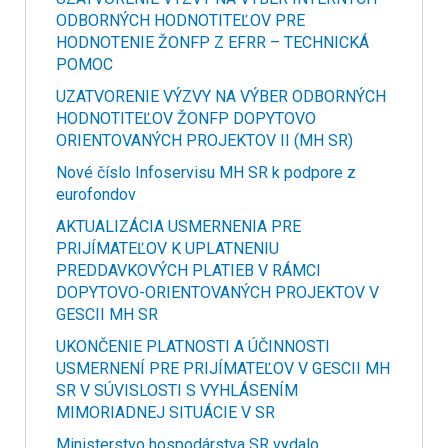
ODBORNÝCH HODNOTITEĽOV PRE
HODNOTENIE ŽONFP Z EFRR – TECHNICKÁ
POMOC
UZATVORENIE VÝZVY NA VÝBER ODBORNÝCH
HODNOTITEĽOV ŽONFP DOPYTOVO
ORIENTOVANÝCH PROJEKTOV II (MH SR)
Nové číslo Infoservisu MH SR k podpore z
eurofondov
AKTUALIZÁCIA USMERNENIA PRE
PRIJÍMATEĽOV K UPLATNENIU
PREDDAVKOVÝCH PLATIEB V RÁMCI
DOPYTOVO-ORIENTOVANÝCH PROJEKTOV V
GESCII MH SR
UKONČENIE PLATNOSTI A ÚČINNOSTI
USMERNENÍ PRE PRIJÍMATEĽOV V GESCII MH
SR V SÚVISLOSTI S VYHLÁSENÍM
MIMORIADNEJ SITUÁCIE V SR
Ministerstvo hospodárstva SR vydalo