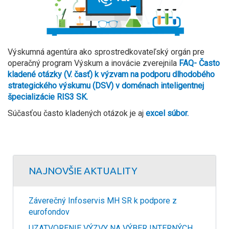
Výskumná agentúra ako sprostredkovateľský orgán pre
operačný program Výskum a inovácie zverejnila
FAQ- Často
kladené otázky (V. časť) k výzvam na podporu dlhodobého
strategického výskumu (DSV) v doménach inteligentnej
špecializácie RIS3 SK.
Súčasťou často kladených otázok je aj
excel súbor.
NAJNOVŠIE AKTUALITY
Záverečný Infoservis MH SR k podpore z
eurofondov
UZATVORENIE VÝZVY NA VÝBER INTERNÝCH